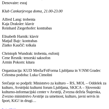
Denovaire: esraj
Klub Cankarjevega doma, 21.00-23.00
Alfred Lang: trobenta
Kaja Draksler: klavir
Reinhard Ziegerhofer: kontrabas
Elisabeth Harnik: klavir
Matjaž Bajc: kontrabas
Zlatko Kaučič: tolkala
Christoph Wundrak: trobenta, eufonij
Cene Resnik: tenorski saksofon
Armin Pokorn: kitara
Organizacija: KUD Mreža/FriForma Ljubljana in V:NM Gradec
Celostna podoba: Luka Cimolini
Srečanje so podprli: Ministstvo za kulturo – RS, MOL – Oddelek za
kulturo, Avstrijski kulturni forum Ljubljana, SKICA – Slovenski
kulturno-informacijski center v Avstriji, Zvezna dežela Štajerska,
Zvezno ministrstvo Avstrije za umetnost, kulturo, javni servis in
šport, KiG! in drugi…