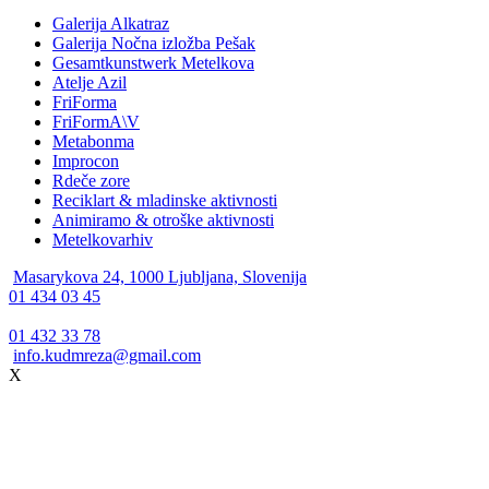
Galerija Alkatraz
Galerija Nočna izložba Pešak
Gesamtkunstwerk Metelkova
Atelje Azil
FriForma
FriFormA\V
Metabonma
Improcon
Rdeče zore
Reciklart & mladinske aktivnosti
Animiramo & otroške aktivnosti
Metelkovarhiv
Masarykova 24, 1000 Ljubljana, Slovenija
01 434 03 45
01 432 33 78
info.kudmreza@gmail.com
X