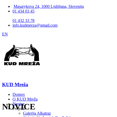
Masarykova 24, 1000 Ljubljana, Slovenija
01 434 03 45
01 432 33 78
info.kudmreza@gmail.com
EN
KUD Mreža
Domov
O KUD Mreža
Novice
NOVICE
Projekti
Galerija Alkatraz