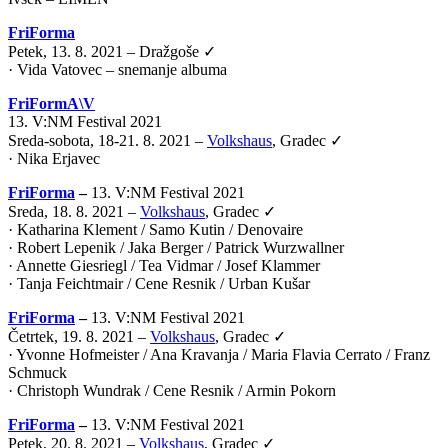
FriForma
Petek, 13. 8. 2021 – Dražgoše ✓
· Vida Vatovec – snemanje albuma
FriFormA\V
13. V:NM Festival 2021
Sreda-sobota, 18-21. 8. 2021 –
Volkshaus
, Gradec ✓
·
Nika Erjavec
FriForma
–
13. V:NM Festival 2021
Sreda, 18. 8. 2021 –
Volkshaus
, Gradec ✓
· Katharina Klement / Samo Kutin / Denovaire
· Robert Lepenik / Jaka Berger / Patrick Wurzwallner
· Annette Giesriegl / Tea Vidmar / Josef Klammer
· Tanja Feichtmair / Cene Resnik / Urban Kušar
FriForma
–
13. V:NM Festival 2021
Četrtek, 19. 8. 2021 –
Volkshaus
, Gradec ✓
· Yvonne Hofmeister / Ana Kravanja / Maria Flavia Cerrato / Franz
Schmuck
· Christoph Wundrak / Cene Resnik / Armin Pokorn
FriForma
–
13. V:NM Festival 2021
Petek, 20. 8. 2021 –
Volkshaus
, Gradec ✓