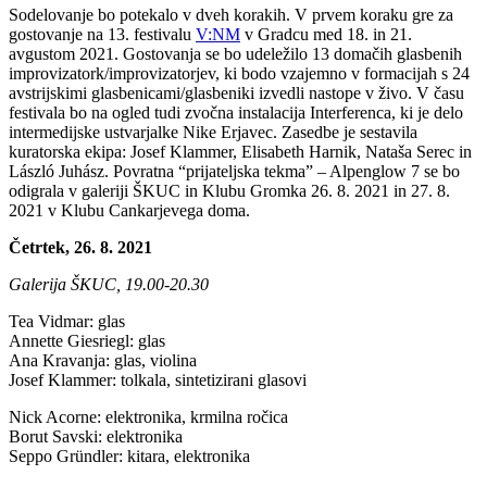
Sodelovanje bo potekalo v dveh korakih. V prvem koraku gre za
gostovanje na 13. festivalu
V:NM
v Gradcu med 18. in 21.
avgustom 2021. Gostovanja se bo udeležilo 13 domačih glasbenih
improvizatork/improvizatorjev, ki bodo vzajemno v formacijah s 24
avstrijskimi glasbenicami/glasbeniki izvedli nastope v živo. V času
festivala bo na ogled tudi zvočna instalacija Interferenca, ki je delo
intermedijske ustvarjalke Nike Erjavec. Zasedbe je sestavila
kuratorska ekipa: Josef Klammer, Elisabeth Harnik, Nataša Serec in
László Juhász. Povratna “prijateljska tekma” – Alpenglow 7 se bo
odigrala v galeriji ŠKUC in Klubu Gromka 26. 8. 2021 in 27. 8.
2021 v Klubu Cankarjevega doma.
Četrtek, 26. 8. 2021
Galerija ŠKUC, 19.00-20.30
Tea Vidmar: glas
Annette Giesriegl: glas
Ana Kravanja: glas, violina
Josef Klammer: tolkala, sintetizirani glasovi
Nick Acorne: elektronika, krmilna ročica
Borut Savski: elektronika
Seppo Gründler: kitara, elektronika