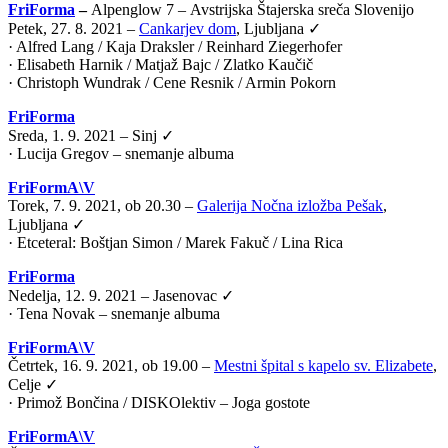
FriForma
–
Alpenglow 7 –
Avstrijska Štajerska sreča Slovenijo
Petek, 27. 8. 2021 –
Cankarjev dom
, Ljubljana ✓
· Alfred Lang / Kaja Draksler / Reinhard Ziegerhofer
· Elisabeth Harnik / Matjaž Bajc / Zlatko Kaučič
· Christoph Wundrak / Cene Resnik / Armin Pokorn
FriForma
Sreda, 1. 9. 2021 – Sinj ✓
· Lucija Gregov – snemanje albuma
FriFormA\V
Torek, 7. 9. 2021, ob 20.30 –
Galerija Nočna izložba Pešak
,
Ljubljana ✓
·
Etceteral: Boštjan Simon / Marek Fakuč / Lina Rica
FriForma
Nedelja, 12. 9. 2021 – Jasenovac ✓
· Tena Novak – snemanje albuma
FriFormA\V
Četrtek, 16. 9. 2021, ob 19.00 –
Mestni špital s kapelo sv. Elizabete
,
Celje ✓
·
Primož Bončina / DISKOlektiv – Joga gostote
FriFormA\V