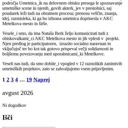
področja Umetnica_ik na delovnem obisku presega le spoznavanje
umetniške scene in njenih_govih akterk_jev v prestolnici, saj
poudarek leži tudi na obratnem procesu; prenosu veščin, znanja,
idej, razmisleka, ki ga bo izbrana umetnica doprinesla v AKC
Metelkova mesto in širše.
Vesele_i smo, da ima Nataša Berk željo komunicirati tudi z
obiskovalkami_ci AKC Metelkova mesto in jih vplesti v projekt.
Njen predlog je participatoren, izrazito socialno naravnan in
vključujoč ter bo kot tak gotovo prispeval večji solidarnosti in
boljšemu povezovanju med uporabnicami_ki Metelkove.
Veseli nas tudi, da smo dobile_i vpogled v 12 raznolikih zanimivih
umetniških projektov, zato se zahvaljujemo vsem prijavljenim.
Posts
1
2
3
4
…
19
Naprej
pagination
avgust 2026
Ni dogodkov
Išči