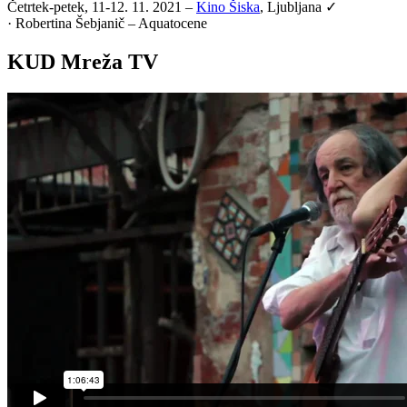
Četrtek-petek, 11-12. 11. 2021 –
Kino Šiska
, Ljubljana ✓
·
Robertina Šebjanič – Aquatocene
KUD Mreža TV