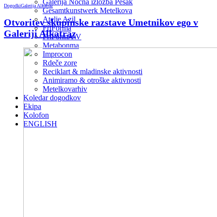
Galerija Nočna izložba Pešak
Dogodki
Galerija Alkatraz
Gesamtkunstwerk Metelkova
Atelje Azil
Otvoritev skupinske razstave Umetnikov ego v
FriForma
Galeriji Alkatraz
FriFormA\V
Metabonma
Improcon
Rdeče zore
Reciklart & mladinske aktivnosti
Animiramo & otroške aktivnosti
Metelkovarhiv
Koledar dogodkov
Ekipa
Kolofon
ENGLISH