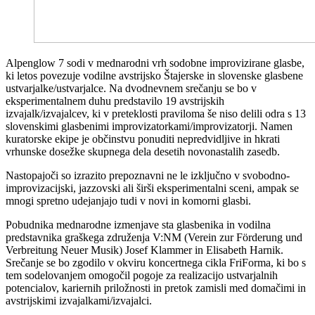
Alpenglow 7 sodi v mednarodni vrh sodobne improvizirane glasbe,
ki letos povezuje vodilne avstrijsko Štajerske in slovenske glasbene
ustvarjalke/ustvarjalce. Na dvodnevnem srečanju se bo v
eksperimentalnem duhu predstavilo 19 avstrijskih
izvajalk/izvajalcev, ki v preteklosti praviloma še niso delili odra s 13
slovenskimi glasbenimi improvizatorkami/improvizatorji. Namen
kuratorske ekipe je občinstvu ponuditi nepredvidljive in hkrati
vrhunske dosežke skupnega dela desetih novonastalih zasedb.
Nastopajoči so izrazito prepoznavni ne le izključno v svobodno-
improvizacijski, jazzovski ali širši eksperimentalni sceni, ampak se
mnogi spretno udejanjajo tudi v novi in komorni glasbi.
Pobudnika mednarodne izmenjave sta glasbenika in vodilna
predstavnika graškega združenja V:NM (Verein zur Förderung und
Verbreitung Neuer Musik) Josef Klammer in Elisabeth Harnik.
Srečanje se bo zgodilo v okviru koncertnega cikla FriForma, ki bo s
tem sodelovanjem omogočil pogoje za realizacijo ustvarjalnih
potencialov, kariernih priložnosti in pretok zamisli med domačimi in
avstrijskimi izvajalkami/izvajalci.