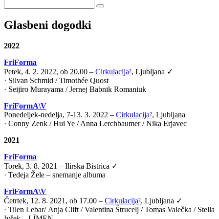
Glasbeni dogodki
2022
FriForma
Petek, 4. 2. 2022, ob 20.00 –
Cirkulacija²
, Ljubljana ✓
· Silvan Schmid / Timothée Quost
· Seijiro Murayama / Jernej Babnik Romaniuk
FriFormA\V
Ponedeljek-nedelja, 7-13. 3. 2022 –
Cirkulacija²
, Ljubljana
· Conny Zenk / Hui Ye / Anna Lerchbaumer / Nika Erjavec
2021
FriForma
Torek, 3. 8. 2021 – Ilirska Bistrica ✓
· Tedeja Žele – snemanje albuma
FriFormA\V
Četrtek, 12. 8. 2021, ob 17.00 –
Cirkulacija²
, Ljubljana ✓
·
Tilen Lebar
/
Anja Clift
/
Valentina Štrucelj
/
Tomas Valečka
/
Stella
Ivšek – LĪMEN