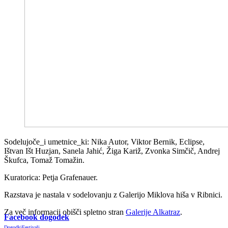
️Sodelujoče_i umetnice_ki: Nika Autor, Viktor Bernik, Eclipse,
Ištvan Išt Huzjan, Sanela Jahić, Žiga Kariž, Zvonka Simčič, Andrej
Škufca, Tomaž Tomažin.
Kuratorica: Petja Grafenauer.
Razstava je nastala v sodelovanju z Galerijo Miklova hiša v Ribnici.
Za več informacij obišči spletno stran
Galerije Alkatraz
.
Facebook dogodek
Dogodki
Festivali