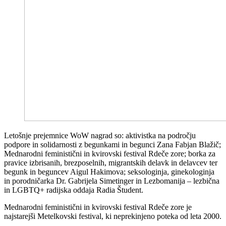
Letošnje prejemnice WoW nagrad so: aktivistka na področju
podpore in solidarnosti z begunkami in begunci Zana Fabjan Blažič;
Mednarodni feministični in kvirovski festival Rdeče zore; borka za
pravice izbrisanih, brezposelnih, migrantskih delavk in delavcev ter
begunk in beguncev Aigul Hakimova; seksologinja, ginekologinja
in porodničarka Dr. Gabrijela Simetinger in Lezbomanija – lezbična
in LGBTQ+ radijska oddaja Radia Študent.
Mednarodni feministični in kvirovski festival Rdeče zore je
najstarejši Metelkovski festival, ki neprekinjeno poteka od leta 2000.