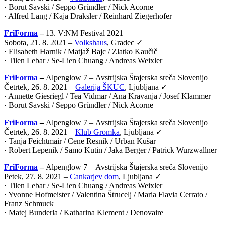
· Borut Savski / Seppo Gründler / Nick Acorne
· Alfred Lang / Kaja Draksler / Reinhard Ziegerhofer
FriForma
–
13. V:NM Festival 2021
Sobota, 21. 8. 2021 –
Volkshaus
, Gradec ✓
· Elisabeth Harnik / Matjaž Bajc / Zlatko Kaučič
· Tilen Lebar / Se-Lien Chuang / Andreas Weixler
FriForma
–
Alpenglow 7 –
Avstrijska Štajerska sreča Slovenijo
Četrtek, 26. 8. 2021 –
Galerija ŠKUC
, Ljubljana ✓
· Annette Giesriegl / Tea Vidmar / Ana Kravanja / Josef Klammer
· Borut Savski / Seppo Gründler / Nick Acorne
FriForma
–
Alpenglow 7 –
Avstrijska Štajerska sreča Slovenijo
Četrtek, 26. 8. 2021 –
Klub Gromka
, Ljubljana ✓
· Tanja Feichtmair / Cene Resnik / Urban Kušar
· Robert Lepenik / Samo Kutin / Jaka Berger / Patrick Wurzwallner
FriForma
–
Alpenglow 7 –
Avstrijska Štajerska sreča Slovenijo
Petek, 27. 8. 2021 –
Cankarjev dom
, Ljubljana ✓
· Tilen Lebar / Se-Lien Chuang / Andreas Weixler
· Yvonne Hofmeister / Valentina Štrucelj / Maria Flavia Cerrato /
Franz Schmuck
· Matej Bunderla / Katharina Klement / Denovaire