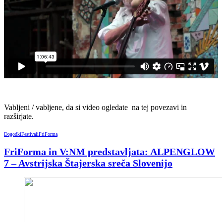
Vabljeni / vabljene, da si video ogledate na tej povezavi in
razširjate.
Dogodki
Festivali
FriForma
FriForma in V:NM predstavljata: ALPENGLOW
7 – Avstrijska Štajerska sreča Slovenijo