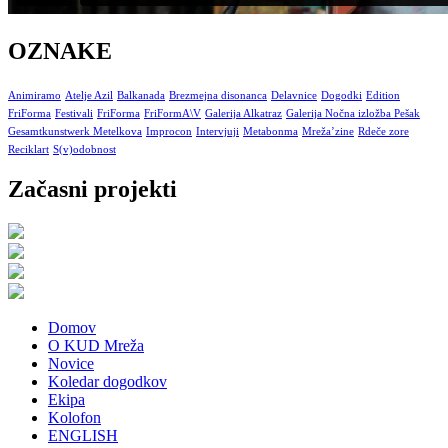
OZNAKE
Animiramo
Atelje Azil
Balkanada
Brezmejna disonanca
Delavnice
Dogodki
Edition
FriForma
Festivali
FriForma
FriFormA\V
Galerija Alkatraz
Galerija Nočna izložba Pešak
Gesamtkunstwerk Metelkova
Improcon
Intervjuji
Metabonma
Mreža’zine
Rdeče zore
Reciklart
S(v)odobnost
Začasni projekti
Domov
O KUD Mreža
Novice
Koledar dogodkov
Ekipa
Kolofon
ENGLISH