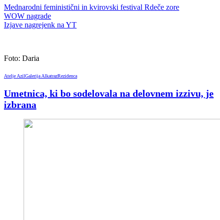
Mednarodni feministični in kvirovski festival Rdeče zore
WOW nagrade
Izjave nagrejenk na YT
Foto: Daria
Atelje Azil
Galerija Alkatraz
Rezidenca
Umetnica, ki bo sodelovala na delovnem izzivu, je
izbrana