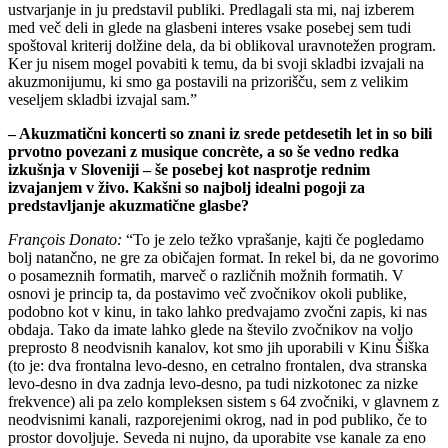
ustvarjanje in ju predstavil publiki. Predlagali sta mi, naj izberem
med več deli in glede na glasbeni interes vsake posebej sem tudi
spoštoval kriterij dolžine dela, da bi oblikoval uravnotežen program.
Ker ju nisem mogel povabiti k temu, da bi svoji skladbi izvajali na
akuzmonijumu, ki smo ga postavili na prizorišču, sem z velikim
veseljem skladbi izvajal sam.”
–
Akuzmatični koncerti so znani iz srede petdesetih let in so bili
prvotno povezani z musique concrète, a so še vedno redka
izkušnja v Sloveniji – še posebej kot nasprotje rednim
izvajanjem v živo. Kakšni so najbolj idealni pogoji za
predstavljanje akuzmatične glasbe?
François Donato:
“To je zelo težko vprašanje, kajti če pogledamo
bolj natančno, ne gre za običajen format. In rekel bi, da ne govorimo
o posameznih formatih, marveč o različnih možnih formatih. V
osnovi je princip ta, da postavimo več zvočnikov okoli publike,
podobno kot v kinu, in tako lahko predvajamo zvočni zapis, ki nas
obdaja. Tako da imate lahko glede na število zvočnikov na voljo
preprosto 8 neodvisnih kanalov, kot smo jih uporabili v Kinu Šiška
(to je: dva frontalna levo-desno, en cetralno frontalen, dva stranska
levo-desno in dva zadnja levo-desno, pa tudi nizkotonec za nizke
frekvence) ali pa zelo kompleksen sistem s 64 zvočniki, v glavnem z
neodvisnimi kanali, razporejenimi okrog, nad in pod publiko, če to
prostor dovoljuje. Seveda ni nujno, da uporabite vse kanale za eno