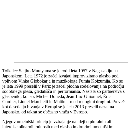
Tolkalec Seijiro Murayama se je rodil leta 1957 v Nagasakiju na
Japonskem. Leta 1972 je začel izvajati improvizirano glasbo pod
vplivom Vinka Globokarja in muzikologa Fumia Koizumija. Ko se
je leta 1999 preselil v Pariz je začel plodna sodelovanja na področju
sodobnega plesa, gledališča in performansa. Nastala so partnerstva s
glasbeniki, kot so: Michel Doneda, Jean-Luc Guionnet, Éric
Cordier, Lionel Marchetti in Mattin – med mnogimi drugimi. Po več
kot desetletju bivanja v Evropi se je leta 2013 preselil nazaj na
Japonsko, od takrat se občasno vrača v Evropo.
Njegov umetniški princip je vztrajanje na ideji o pluralnih ali
interdisciplinarnih odnosih med glasbo in drugimi umetniškimi