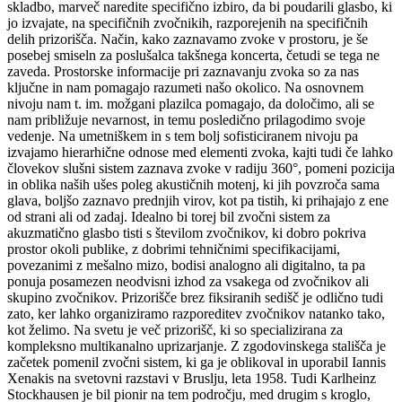
skladbo, marveč naredite specifično izbiro, da bi poudarili glasbo, ki
jo izvajate, na specifičnih zvočnikih, razporejenih na specifičnih
delih prizorišča. Način, kako zaznavamo zvoke v prostoru, je še
posebej smiseln za poslušalca takšnega koncerta, četudi se tega ne
zaveda. Prostorske informacije pri zaznavanju zvoka so za nas
ključne in nam pomagajo razumeti našo okolico. Na osnovnem
nivoju nam t. im. možgani plazilca pomagajo, da določimo, ali se
nam približuje nevarnost, in temu posledično prilagodimo svoje
vedenje. Na umetniškem in s tem bolj sofisticiranem nivoju pa
izvajamo hierarhične odnose med elementi zvoka, kajti tudi če lahko
človekov slušni sistem zaznava zvoke v radiju 360°, pomeni pozicija
in oblika naših ušes poleg akustičnih motenj, ki jih povzroča sama
glava, boljšo zaznavo prednjih virov, kot pa tistih, ki prihajajo z ene
od strani ali od zadaj. Idealno bi torej bil zvočni sistem za
akuzmatično glasbo tisti s številom zvočnikov, ki dobro pokriva
prostor okoli publike, z dobrimi tehničnimi specifikacijami,
povezanimi z mešalno mizo, bodisi analogno ali digitalno, ta pa
ponuja posamezen neodvisni izhod za vsakega od zvočnikov ali
skupino zvočnikov. Prizorišče brez fiksiranih sedišč je odlično tudi
zato, ker lahko organiziramo razporeditev zvočnikov natanko tako,
kot želimo. Na svetu je več prizorišč, ki so specializirana za
kompleksno multikanalno uprizarjanje. Z zgodovinskega stališča je
začetek pomenil zvočni sistem, ki ga je oblikoval in uporabil Iannis
Xenakis na svetovni razstavi v Bruslju, leta 1958. Tudi Karlheinz
Stockhausen je bil pionir na tem področju, med drugim s kroglo,