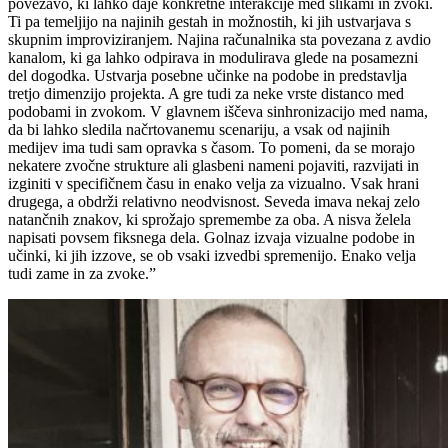
povezavo, ki lahko daje konkretne interakcije med slikami in zvoki.
Ti pa temeljijo na najinih gestah in možnostih, ki jih ustvarjava s
skupnim improviziranjem. Najina računalnika sta povezana z avdio
kanalom, ki ga lahko odpirava in modulirava glede na posamezni
del dogodka. Ustvarja posebne učinke na podobe in predstavlja
tretjo dimenzijo projekta. A gre tudi za neke vrste distanco med
podobami in zvokom. V glavnem iščeva sinhronizacijo med nama,
da bi lahko sledila načrtovanemu scenariju, a vsak od najinih
medijev ima tudi sam opravka s časom. To pomeni, da se morajo
nekatere zvočne strukture ali glasbeni nameni pojaviti, razvijati in
izginiti v specifičnem času in enako velja za vizualno. Vsak hrani
drugega, a obdrži relativno neodvisnost. Seveda imava nekaj zelo
natančnih znakov, ki sprožajo spremembe za oba. A nisva želela
napisati povsem fiksnega dela. Golnaz izvaja vizualne podobe in
učinki, ki jih izzove, se ob vsaki izvedbi spremenijo. Enako velja
tudi zame in za zvoke.”