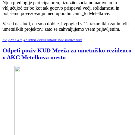
Njen predlog je participatoren, izrazito socialno naravnan in
vključujoč ter bo kot tak gotovo prispeval večji solidarnosti in
boljšemu povezovanju med uporabnicami_ki Metelkove.
Veseli nas tudi, da smo dobile_i vpogled v 12 raznolikih zanimivih
umetniških projektov, zato se zahvaljujemo vsem prijavljenim.
Atelje Azil
Galerija Alkatraz
Gesamtkunstwerk Metelkova
Rezidenca
Odprti poziv KUD Mreža za umetniško rezidenco
v AKC Metelkova mesto