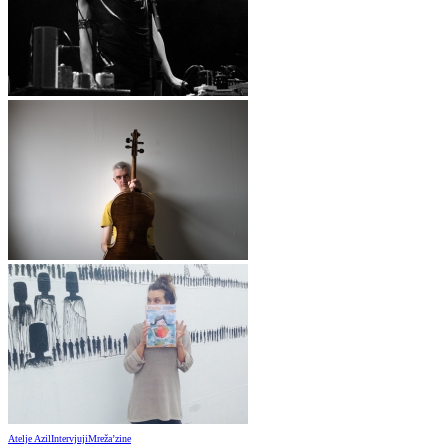
Atelje Azil
Intervjuji
Mreža’zine