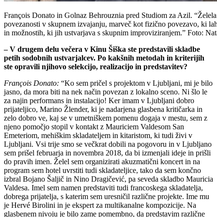
François Donato in Golnaz Behrouznia pred Studiom za Azil. “Želela 
povezanosti v skupnem izvajanju, marveč kot fizično povezavo, ki lahk
in možnostih, ki jih ustvarjava s skupnim improviziranjem.” Foto: Na
– V drugem delu večera v Kinu Šiška ste predstavili skladbe
petih sodobnih ustvarjalcev. Po kakšnih metodah in kriterijih
ste opravili njihovo selekcijo, realizacijo in predstavitev?
François Donato:
“Ko sem pričel s projektom v Ljubljani, mi je bilo
jasno, da mora biti na nek način povezan z lokalno sceno. Ni šlo le
za najin performans in instalacijo! Ker imam v Ljubljani dobro
prijateljico, Marino Žlender, ki je nadarjena glasbena kritičarka in
zelo dobro ve, kaj se v umetniškem pomenu dogaja v mestu, sem z
njeno pomočjo stopil v kontakt z Mauriciem Valdesom San
Emeteriom, mehiškim skladateljem in kitaristom, ki tudi živi v
Ljubljani. Vsi trije smo se večkrat dobili na pogovoru in v Ljubljano
sem prišel februarja in novembra 2018, da bi izmenjali ideje in prišli
do pravih imen. Želel sem organizirati akuzmatični koncert in na
program sem hotel uvrstiti tudi skladateljice, tako da sem končno
izbral Bojano Šaljič in Nino Dragičević, pa seveda skladbo Mauricia
Valdesa. Imel sem namen predstaviti tudi francoskega skladatelja,
dobrega prijatelja, s katerim sem uresničil različne projekte. Ime mu
je Hervé Birolini in je ekspert za multikanalne kompozicije. Na
glasbenem nivoju je bilo zame pomembno, da predstavim različne