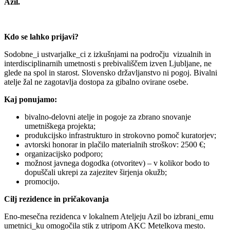
Azil.
Kdo se lahko prijavi?
Sodobne_i ustvarjalke_ci z izkušnjami na področju vizualnih in
interdisciplinarnih umetnosti s prebivališčem izven Ljubljane, ne
glede na spol in starost. Slovensko državljanstvo ni pogoj. Bivalni
atelje žal ne zagotavlja dostopa za gibalno ovirane osebe.
Kaj ponujamo:
bivalno-delovni atelje in pogoje za zbrano snovanje
umetniškega projekta;
produkcijsko infrastrukturo in strokovno pomoč kuratorjev;
avtorski honorar in plačilo materialnih stroškov: 2500 €;
organizacijsko podporo;
možnost javnega dogodka (otvoritev) – v kolikor bodo to
dopuščali ukrepi za zajezitev širjenja okužb;
promocijo.
Cilj rezidence in pričakovanja
Eno-mesečna rezidenca v lokalnem Ateljeju Azil bo izbrani_emu
umetnici_ku omogočila stik z utripom AKC Metelkova mesto.