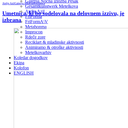
Galerija Nočna izložba Pešak
Atelje Azil
Galerija Alkatraz
Rezidenca
Gesamtkunstwerk Metelkova
Atelje Azil
Umetnica, ki bo sodelovala na delovnem izzivu, je
FriForma
izbrana
FriFormA\V
Metabonma
Improcon
Rdeče zore
Reciklart & mladinske aktivnosti
Animiramo & otroške aktivnosti
Metelkovarhiv
Koledar dogodkov
Ekipa
Kolofon
ENGLISH