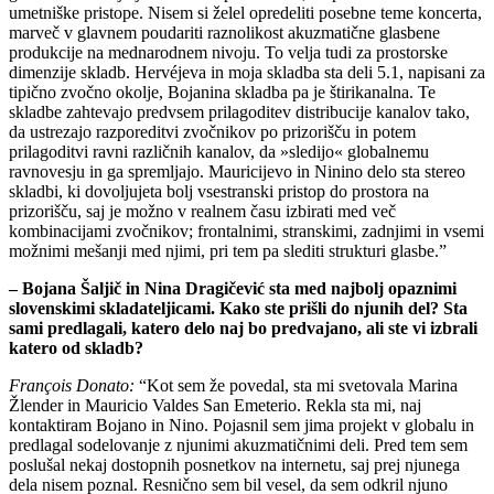
umetniške pristope. Nisem si želel opredeliti posebne teme koncerta,
marveč v glavnem poudariti raznolikost akuzmatične glasbene
produkcije na mednarodnem nivoju. To velja tudi za prostorske
dimenzije skladb. Hervéjeva in moja skladba sta deli 5.1, napisani za
tipično zvočno okolje, Bojanina skladba pa je štirikanalna. Te
skladbe zahtevajo predvsem prilagoditev distribucije kanalov tako,
da ustrezajo razporeditvi zvočnikov po prizorišču in potem
prilagoditvi ravni različnih kanalov, da »sledijo« globalnemu
ravnovesju in ga spremljajo. Mauricijevo in Ninino delo sta stereo
skladbi, ki dovoljujeta bolj vsestranski pristop do prostora na
prizorišču, saj je možno v realnem času izbirati med več
kombinacijami zvočnikov; frontalnimi, stranskimi, zadnjimi in vsemi
možnimi mešanji med njimi, pri tem pa slediti strukturi glasbe.”
– Bojana Šaljič in Nina Dragičević sta med najbolj opaznimi
slovenskimi skladateljicami. Kako ste prišli do njunih del? Sta
sami predlagali, katero delo naj bo predvajano, ali ste vi izbrali
katero od skladb?
François Donato:
“Kot sem že povedal, sta mi svetovala Marina
Žlender in Mauricio Valdes San Emeterio. Rekla sta mi, naj
kontaktiram Bojano in Nino. Pojasnil sem jima projekt v globalu in
predlagal sodelovanje z njunimi akuzmatičnimi deli. Pred tem sem
poslušal nekaj dostopnih posnetkov na internetu, saj prej njunega
dela nisem poznal. Resnično sem bil vesel, da sem odkril njuno