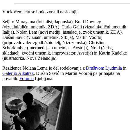
V tekočem letu se bodo zvrstili naslednji:
Seijiro Murayama (tolkalist, Japonska), Brad Downey
(vizualni/ulični umetnik, ZDA), Carlo Galli (vizualni/ulični umetnik,
Italija), Nolan Lem (novi mediji, instalacije, zvok umetnik, ZDA),
Dušan Savić (vizualni umetnik, Srbija), Martin Voorbij
(pripovedovalec zgodb/zbiratelj, Nizozemska), Christine
Schörkhuber (intermedijska umetnica, Avstrija), Noid (čelist,
skladatelj, zvočni um
etnik, improvizator, Avstrija) in Katrin Kadelke
(ilustratorka, Nova Zelandija).
Rezidenca Nolana Lema je del sodelovanja z
Društvom Ljudmila
in
Galerijo Alkatraz
, Dušan Savić in Martin Voorbij pa prihajata na
povabilo
Foruma
Ljubljana.