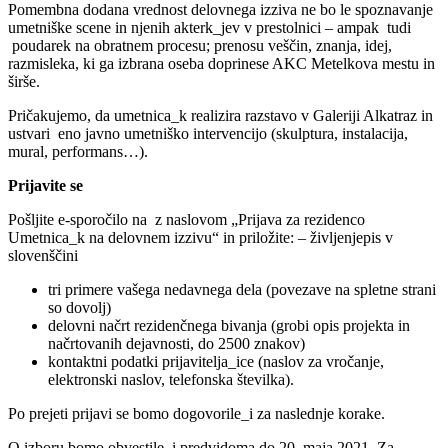
Pomembna dodana vrednost delovnega izziva ne bo le spoznavanje
umetniške scene in njenih akterk_jev v prestolnici – ampak tudi
poudarek na obratnem procesu; prenosu veščin, znanja, idej,
razmisleka, ki ga izbrana oseba doprinese AKC Metelkova mestu in
širše.
Pričakujemo, da umetnica_k realizira razstavo v Galeriji Alkatraz in
ustvari eno javno umetniško intervencijo (skulptura, instalacija,
mural, performans…).
Prijavite se
Pošljite e-sporočilo na z naslovom „Prijava za rezidenco
Umetnica_k na delovnem izzivu“ in priložite: – življenjepis v
slovenščini
tri primere vašega nedavnega dela (povezave na spletne strani
so dovolj)
delovni načrt rezidenčnega bivanja (grobi opis projekta in
načrtovanih dejavnosti, do 2500 znakov)
kontaktni podatki prijavitelja_ice (naslov za vročanje,
elektronski naslov, telefonska številka).
Po prejeti prijavi se bomo dogovorile_i za naslednje korake.
O izboru bomo obvestile_i predvidoma do 20. maja 2021. Za