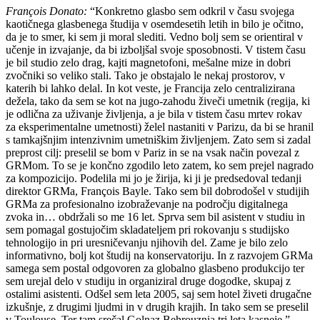
François Donato:
“Konkretno glasbo sem odkril v času svojega
kaotičnega glasbenega študija v osemdesetih letih in bilo je očitno,
da je to smer, ki sem ji moral slediti. Vedno bolj sem se orientiral v
učenje in izvajanje, da bi izboljšal svoje sposobnosti. V tistem času
je bil studio zelo drag, kajti magnetofoni, mešalne mize in dobri
zvočniki so veliko stali. Tako je obstajalo le nekaj prostorov, v
katerih bi lahko delal. In kot veste, je Francija zelo centralizirana
dežela, tako da sem se kot na jugo-zahodu živeči umetnik (regija, ki
je odlična za uživanje življenja, a je bila v tistem času mrtev rokav
za eksperimentalne umetnosti) želel nastaniti v Parizu, da bi se hranil
s tamkajšnjim intenzivnim umetniškim življenjem. Zato sem si zadal
preprost cilj: preselil se bom v Pariz in se na vsak način povezal z
GRMom. To se je končno zgodilo leto zatem, ko sem prejel nagrado
za kompozicijo. Podelila mi jo je žirija, ki ji je predsedoval tedanji
direktor GRMa, François Bayle. Tako sem bil dobrodošel v studijih
GRMa za profesionalno izobraževanje na področju digitalnega
zvoka in… obdržali so me 16 let. Sprva sem bil asistent v studiu in
sem pomagal gostujočim skladateljem pri rokovanju s studijsko
tehnologijo in pri uresničevanju njihovih del. Zame je bilo zelo
informativno, bolj kot študij na konservatoriju. In z razvojem GRMa
samega sem postal odgovoren za globalno glasbeno produkcijo ter
sem urejal delo v studiju in organiziral druge dogodke, skupaj z
ostalimi asistenti. Odšel sem leta 2005, saj sem hotel živeti drugačne
izkušnje, z drugimi ljudmi in v drugih krajih. In tako sem se preselil
v Toulouse. Ter tam srečal Golnaz Behrouznia tri leta kasneje.”