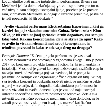
kot umetniške plati najine instalacije in performansa. Bivanje na
Metelkovi je bila dobra izkušnja, saj gre za inspirativen prostor na
več nivojih: tam delujejo ustvarjalni ljudje, poseben je že prostor
sam, v prostorih Metelkove se dogajajo različne prireditve, pestra pa
je tudi populacija, ki jih obiskuje.”
– Avdio-vizualni performans ElectroAnima Experiment, ki si ga
izvedel skupaj z vizualno umetnico Golnaz Behrouznia v Kinu
Šiška, je bil eden najbolj spektakularnih dogodkov, kar sem jih
kdaj videl. Kakšna konceptualna ideja se skriva za njim? Kako
so avdio in vizualni elementi med seboj konceptualno in
tehnično povezani in kako se odzivajo drug na drugega?
François Donato:
“Začetni projekt performansa je zasnovala
Golnaz Behrouznia kot potovanje v zgodovino živega. Bilo je poleti
2017, po končanem projektu Lumina Fiction #2, ki je interaktivna
instalacija. V osnovi je glavni koncept raziskovanje različnih etap in
razvoja snovi, od začetnega pojava svetlobe, ki se poraja iz
praznine, do kompleksne organizacije živih organskih bitij. Skupaj
sva izdelala koncept in poskusila zaobjeti njegove različne aspekte,
najprej v scenariju, da bi dogodku dala strukturo performansa in
nato v vizualni in zvočni domeni, kjer je vsak od naju ustvarjal
ustrezne specifične elemente za posamezne odlomke. Želela sva
ustvariti tudi resnično povezavo med nama v času dogodka, ne le
zaradi povezanosti v skupnem izvajanju, marveč kot fizično