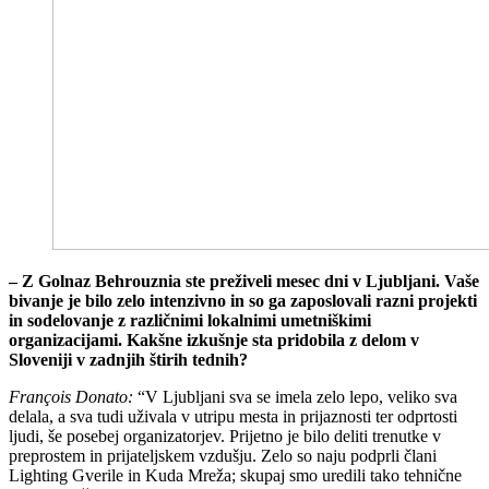
– Z Golnaz Behrouznia ste preživeli mesec dni v Ljubljani. Vaše
bivanje je bilo zelo intenzivno in so ga zaposlovali razni projekti
in sodelovanje z različnimi lokalnimi umetniškimi
organizacijami. Kakšne izkušnje sta pridobila z delom v
Sloveniji v zadnjih štirih tednih?
François Donato:
“V Ljubljani sva se imela zelo lepo, veliko sva
delala, a sva tudi uživala v utripu mesta in prijaznosti ter odprtosti
ljudi, še posebej organizatorjev. Prijetno je bilo deliti trenutke v
preprostem in prijateljskem vzdušju. Zelo so naju podprli člani
Lighting Gverile in Kuda Mreža; skupaj smo uredili tako tehnične