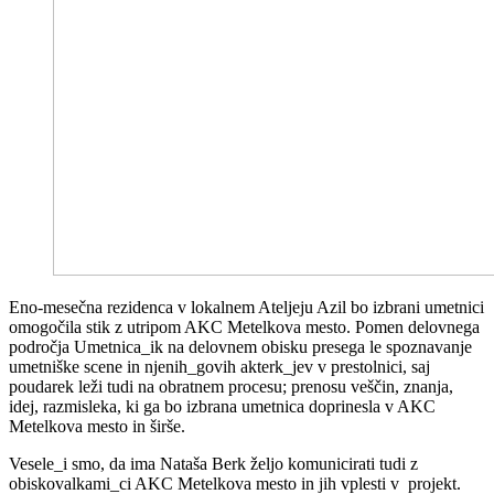
Eno-mesečna rezidenca v lokalnem Ateljeju Azil bo izbrani umetnici
omogočila stik z utripom AKC Metelkova mesto. Pomen delovnega
področja Umetnica_ik na delovnem obisku presega le spoznavanje
umetniške scene in njenih_govih akterk_jev v prestolnici, saj
poudarek leži tudi na obratnem procesu; prenosu veščin, znanja,
idej, razmisleka, ki ga bo izbrana umetnica doprinesla v AKC
Metelkova mesto in širše.
Vesele_i smo, da ima Nataša Berk željo komunicirati tudi z
obiskovalkami_ci AKC Metelkova mesto in jih vplesti v projekt.