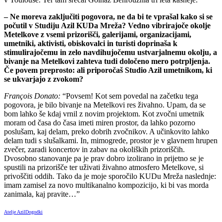
– Ne moreva zaključiti pogovora, ne da bi te vprašal kako si se
počutil v Studiju Azil KUDa Mreža? Vedno vibrirajoče okolje
Metelkove z vsemi prizorišči, galerijami, organizacijami,
umetniki, aktivisti, obiskovalci in turisti doprinaša k
stimulirajočemu in zelo navdihujočemu ustvarjalnemu okolju, a
bivanje na Metelkovi zahteva tudi določeno mero potrpljenja.
Če povem preprosto: ali priporočaš Studio Azil umetnikom, ki
se ukvarjajo z zvokom?
François Donato:
“Povsem! Kot sem povedal na začetku tega
pogovora, je bilo bivanje na Metelkovi res živahno. Upam, da se
bom lahko še kdaj vrnil z novim projektom. Kot zvočni umetnik
moram od časa do časa imeti miren prostor, da lahko pozorno
poslušam, kaj delam, preko dobrih zvočnikov. A učinkovito lahko
delam tudi s slušalkami. In, mimogrede, prostor je v glavnem hrupen
zvečer, zaradi koncertov in zabav na okoliških prizoriščih.
Dvosobno stanovanje pa je prav dobro izolirano in prijetno se je
spustili na prizorišče ter uživati živahno atmosfero Metelkove, si
privoščiti oddih. Tako da je moje sporočilo KUDu Mreža naslednje:
imam zamisel za novo multikanalno kompozicijo, ki bi vas morda
zanimala, kaj pravite…”
Atelje Azil
Dogodki