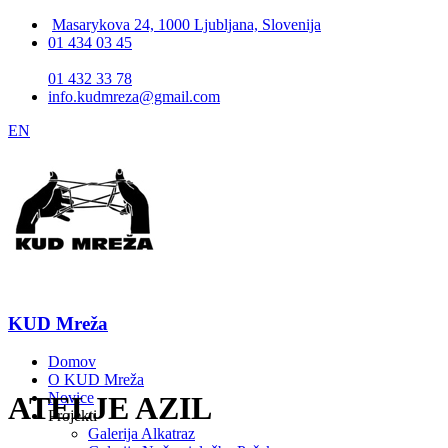
Masarykova 24, 1000 Ljubljana, Slovenija
01 434 03 45
01 432 33 78
info.kudmreza@gmail.com
EN
KUD Mreža
Domov
O KUD Mreža
Novice
ATELJE AZIL
Projekti
Galerija Alkatraz