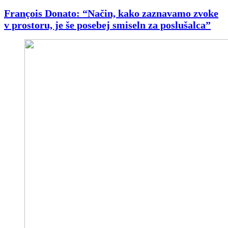
François Donato: “Način, kako zaznavamo zvoke
v prostoru, je še posebej smiseln za poslušalca”