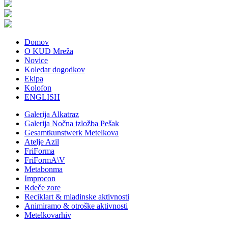
Domov
O KUD Mreža
Novice
Koledar dogodkov
Ekipa
Kolofon
ENGLISH
Galerija Alkatraz
Galerija Nočna izložba Pešak
Gesamtkunstwerk Metelkova
Atelje Azil
FriForma
FriFormA\V
Metabonma
Improcon
Rdeče zore
Reciklart & mladinske aktivnosti
Animiramo & otroške aktivnosti
Metelkovarhiv