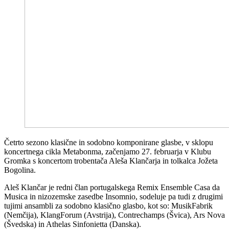
Četrto sezono klasične in sodobno komponirane glasbe, v sklopu
koncertnega cikla Metabonma, začenjamo 27. februarja v Klubu
Gromka s koncertom trobentača Aleša Klančarja in tolkalca Jožeta
Bogolina.
Aleš Klančar je redni član portugalskega Remix Ensemble Casa da
Musica in nizozemske zasedbe Insomnio, sodeluje pa tudi z drugimi
tujimi ansambli za sodobno klasično glasbo, kot so: MusikFabrik
(Nemčija), KlangForum (Avstrija), Contrechamps (Švica), Ars Nova
(Švedska) in Athelas Sinfonietta (Danska).