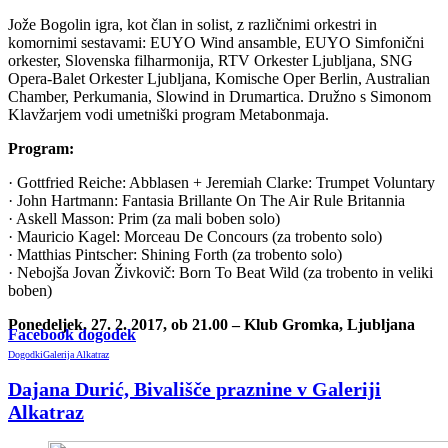
Jože Bogolin igra, kot član in solist, z različnimi orkestri in
komornimi sestavami: EUYO Wind ansamble, EUYO Simfonični
orkester, Slovenska filharmonija, RTV Orkester Ljubljana, SNG
Opera-Balet Orkester Ljubljana, Komische Oper Berlin, Australian
Chamber, Perkumania, Slowind in Drumartica. Družno s Simonom
Klavžarjem vodi umetniški program Metabonmaja.
Program:
· Gottfried Reiche: Abblasen + Jeremiah Clarke: Trumpet Voluntary
· John Hartmann: Fantasia Brillante On The Air Rule Britannia
· Askell Masson: Prim (za mali boben solo)
· Mauricio Kagel: Morceau De Concours (za trobento solo)
· Matthias Pintscher: Shining Forth (za trobento solo)
· Nebojša Jovan Živkovič: Born To Beat Wild (za trobento in veliki
boben)
Ponedeljek, 27. 2. 2017, ob 21.00 – Klub Gromka, Ljubljana
Facebook dogodek
Dogodki
Galerija Alkatraz
Dajana Durić, Bivališče praznine v Galeriji
Alkatraz