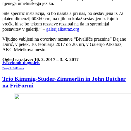
njenega umetniškega jezika.
Site-specific instalacija, ki bo nasatala pri nas, bo sestavljena iz 72
platen dimenzij 60×60 cm, na njih bo kolaž sestavljen iz čajnih
vrečk, ki se bo tekom razstave razsipal na tla in spreminjal
postavitev v galeriji.” –
galerijalkatraz.org
Vljudno vabljeni na otvoritev razstave “Bivališče praznine” Dajane
Durić, v petek, 10. februarja 2017 ob 20. uri, v Galerijo Alkatraz,
AKC Metelkova mesto.
Ogled razstave: 10. 2. 2017 – 3. 3. 2017
Facebook dogodek
Dogodki
FriForma
Trio Kimmig-Studer-Zimmerlin in John Butcher
na FriFormi