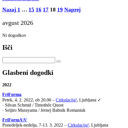
Posts
Nazaj
1
…
15
16
17
18
19
Naprej
pagination
avgust 2026
Ni dogodkov
Išči
Glasbeni dogodki
2022
FriForma
Petek, 4. 2. 2022, ob 20.00 –
Cirkulacija²
, Ljubljana ✓
· Silvan Schmid / Timothée Quost
· Seijiro Murayama / Jernej Babnik Romaniuk
FriFormA\V
Ponedeljek-nedelja, 7-13. 3. 2022 –
Cirkulacija²
, Ljubljana