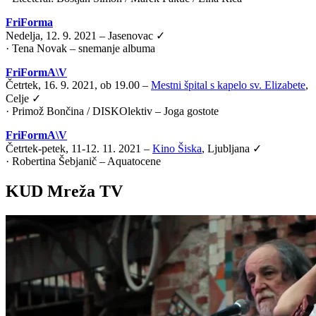
FriForma
Nedelja, 12. 9. 2021 – Jasenovac ✓
· Tena Novak – snemanje albuma
FriFormA\V
Četrtek, 16. 9. 2021, ob 19.00 –
Mestni špital s kapelo sv. Elizabete
,
Celje ✓
·
Primož Bončina / DISKOlektiv – Joga gostote
FriFormA\V
Četrtek-petek, 11-12. 11. 2021 –
Kino Šiska
, Ljubljana ✓
·
Robertina Šebjanič – Aquatocene
KUD Mreža TV