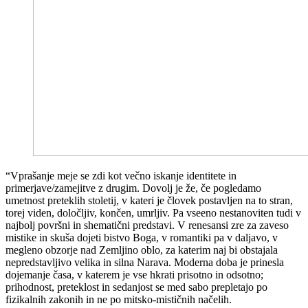
“Vprašanje meje se zdi kot večno iskanje identitete in
primerjave/zamejitve z drugim. Dovolj je že, če pogledamo
umetnost preteklih stoletij, v kateri je človek postavljen na to stran,
torej viden, določljiv, končen, umrljiv. Pa vseeno nestanoviten tudi v
najbolj površni in shematični predstavi. V renesansi zre za zaveso
mistike in skuša dojeti bistvo Boga, v romantiki pa v daljavo, v
megleno obzorje nad Zemljino oblo, za katerim naj bi obstajala
nepredstavljivo velika in silna Narava. Moderna doba je prinesla
dojemanje časa, v katerem je vse hkrati prisotno in odsotno;
prihodnost, preteklost in sedanjost se med sabo prepletajo po
fizikalnih zakonih in ne po mitsko-mističnih načelih.