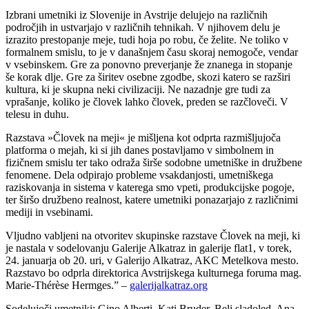
Izbrani umetniki iz Slovenije in Avstrije delujejo na različnih
področjih in ustvarjajo v različnih tehnikah. V njihovem delu je
izrazito prestopanje meje, tudi hoja po robu, če želite. Ne toliko v
formalnem smislu, to je v današnjem času skoraj nemogoče, vendar
v vsebinskem. Gre za ponovno preverjanje že znanega in stopanje
še korak dlje. Gre za širitev osebne zgodbe, skozi katero se razširi
kultura, ki je skupna neki civilizaciji. Ne nazadnje gre tudi za
vprašanje, koliko je človek lahko človek, preden se razčloveči. V
telesu in duhu.
Razstava »Človek na meji« je mišljena kot odprta razmišljujoča
platforma o mejah, ki si jih danes postavljamo v simbolnem in
fizičnem smislu ter tako odraža širše sodobne umetniške in družbene
fenomene. Dela odpirajo probleme vsakdanjosti, umetniškega
raziskovanja in sistema v katerega smo vpeti, produkcijske pogoje,
ter širšo družbeno realnost, katere umetniki ponazarjajo z različnimi
mediji in vsebinami.
Vljudno vabljeni na otvoritev skupinske razstave Človek na meji, ki
je nastala v sodelovanju Galerije Alkatraz in galerije flat1, v torek,
24. januarja ob 20. uri, v Galerijo Alkatraz, AKC Metelkova mesto.
Razstavo bo odprla direktorica Avstrijskega kulturnega foruma mag.
Marie-Thérèse Hermges.” –
galerijalkatraz.org
Sodelujoči umetniki: Gino Alberti, Kati Bruder, Beli sladoled, Ana