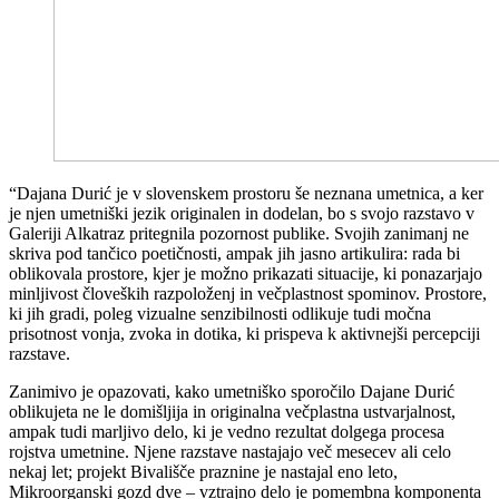
“Dajana Durić je v slovenskem prostoru še neznana umetnica, a ker
je njen umetniški jezik originalen in dodelan, bo s svojo razstavo v
Galeriji Alkatraz pritegnila pozornost publike. Svojih zanimanj ne
skriva pod tančico poetičnosti, ampak jih jasno artikulira: rada bi
oblikovala prostore, kjer je možno prikazati situacije, ki ponazarjajo
minljivost človeških razpoloženj in večplastnost spominov. Prostore,
ki jih gradi, poleg vizualne senzibilnosti odlikuje tudi močna
prisotnost vonja, zvoka in dotika, ki prispeva k aktivnejši percepciji
razstave.
Zanimivo je opazovati, kako umetniško sporočilo Dajane Durić
oblikujeta ne le domišljija in originalna večplastna ustvarjalnost,
ampak tudi marljivo delo, ki je vedno rezultat dolgega procesa
rojstva umetnine. Njene razstave nastajajo več mesecev ali celo
nekaj let; projekt Bivališče praznine je nastajal eno leto,
Mikroorganski gozd dve – vztrajno delo je pomembna komponenta