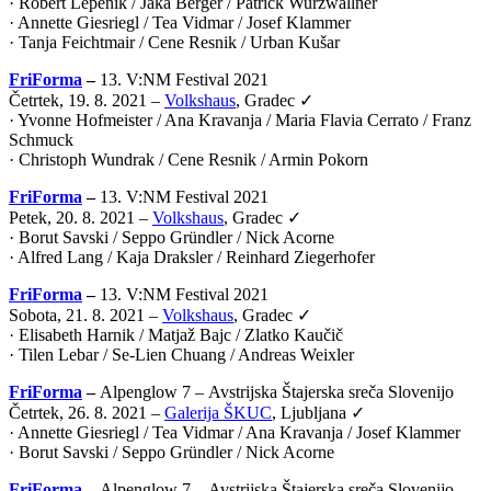
· Robert Lepenik / Jaka Berger / Patrick Wurzwallner
· Annette Giesriegl / Tea Vidmar / Josef Klammer
· Tanja Feichtmair / Cene Resnik / Urban Kušar
FriForma
–
13. V:NM Festival 2021
Četrtek, 19. 8. 2021 –
Volkshaus
, Gradec ✓
· Yvonne Hofmeister / Ana Kravanja / Maria Flavia Cerrato / Franz
Schmuck
· Christoph Wundrak / Cene Resnik / Armin Pokorn
FriForma
–
13. V:NM Festival 2021
Petek, 20. 8. 2021 –
Volkshaus
, Gradec ✓
· Borut Savski / Seppo Gründler / Nick Acorne
· Alfred Lang / Kaja Draksler / Reinhard Ziegerhofer
FriForma
–
13. V:NM Festival 2021
Sobota, 21. 8. 2021 –
Volkshaus
, Gradec ✓
· Elisabeth Harnik / Matjaž Bajc / Zlatko Kaučič
· Tilen Lebar / Se-Lien Chuang / Andreas Weixler
FriForma
–
Alpenglow 7 –
Avstrijska Štajerska sreča Slovenijo
Četrtek, 26. 8. 2021 –
Galerija ŠKUC
, Ljubljana ✓
· Annette Giesriegl / Tea Vidmar / Ana Kravanja / Josef Klammer
· Borut Savski / Seppo Gründler / Nick Acorne
FriForma
–
Alpenglow 7 –
Avstrijska Štajerska sreča Slovenijo