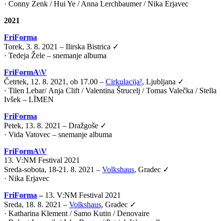
· Conny Zenk / Hui Ye / Anna Lerchbaumer / Nika Erjavec
2021
FriForma
Torek, 3. 8. 2021 – Ilirska Bistrica ✓
· Tedeja Žele – snemanje albuma
FriFormA\V
Četrtek, 12. 8. 2021, ob 17.00 –
Cirkulacija²
, Ljubljana ✓
·
Tilen Lebar
/
Anja Clift
/
Valentina Štrucelj
/
Tomas Valečka
/
Stella
Ivšek – LĪMEN
FriForma
Petek, 13. 8. 2021 – Dražgoše ✓
· Vida Vatovec – snemanje albuma
FriFormA\V
13. V:NM Festival 2021
Sreda-sobota, 18-21. 8. 2021 –
Volkshaus
, Gradec ✓
·
Nika Erjavec
FriForma
–
13. V:NM Festival 2021
Sreda, 18. 8. 2021 –
Volkshaus
, Gradec ✓
· Katharina Klement / Samo Kutin / Denovaire