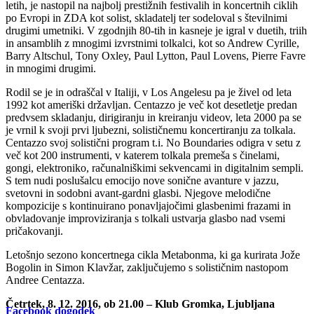
letih, je nastopil na najbolj prestižnih festivalih in koncertnih ciklih
po Evropi in ZDA kot solist, skladatelj ter sodeloval s številnimi
drugimi umetniki. V zgodnjih 80-tih in kasneje je igral v duetih, triih
in ansamblih z mnogimi izvrstnimi tolkalci, kot so Andrew Cyrille,
Barry Altschul, Tony Oxley, Paul Lytton, Paul Lovens, Pierre Favre
in mnogimi drugimi.
Rodil se je in odraščal v Italiji, v Los Angelesu pa je živel od leta
1992 kot ameriški državljan. Centazzo je več kot desetletje predan
predvsem skladanju, dirigiranju in kreiranju videov, leta 2000 pa se
je vrnil k svoji prvi ljubezni, solističnemu koncertiranju za tolkala.
Centazzo svoj solistični program t.i. No Boundaries odigra v setu z
več kot 200 instrumenti, v katerem tolkala premeša s činelami,
gongi, elektroniko, računalniškimi sekvencami in digitalnim sempli.
S tem nudi poslušalcu emocijo nove sonične avanture v jazzu,
svetovni in sodobni avant-gardni glasbi. Njegove melodične
kompozicije s kontinuirano ponavljajočimi glasbenimi frazami in
obvladovanje improviziranja s tolkali ustvarja glasbo nad vsemi
pričakovanji.
Letošnjo sezono koncertnega cikla Metabonma, ki ga kurirata Jože
Bogolin in Simon Klavžar, zaključujemo s solističnim nastopom
Andree Centazza.
Četrtek, 8. 12. 2016, ob 21.00 – Klub Gromka, Ljubljana
Facebook dogodek