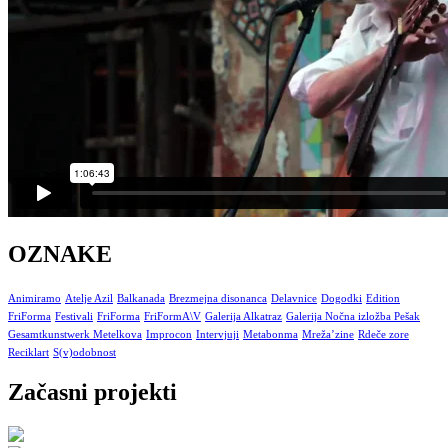
OZNAKE
Animiramo
Atelje Azil
Balkanada
Brezmejna disonanca
Delavnice
Dogodki
Edition
FriForma
Festivali
FriForma
FriFormA\V
Galerija Alkatraz
Galerija Nočna izložba Pešak
Gesamtkunstwerk Metelkova
Improcon
Intervjuji
Metabonma
Mreža’zine
Rdeče zore
Reciklart
S(v)odobnost
Začasni projekti