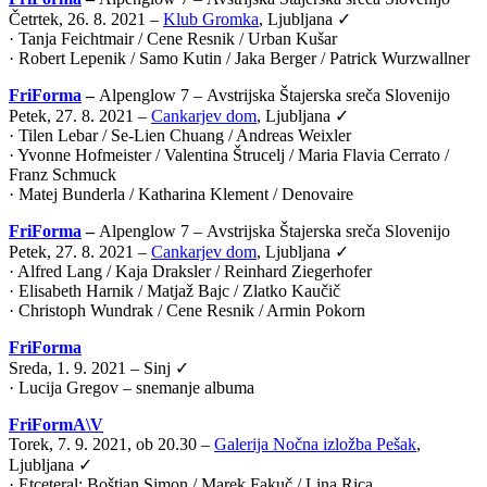
Četrtek, 26. 8. 2021 –
Klub Gromka
, Ljubljana ✓
· Tanja Feichtmair / Cene Resnik / Urban Kušar
· Robert Lepenik / Samo Kutin / Jaka Berger / Patrick Wurzwallner
FriForma
–
Alpenglow 7 –
Avstrijska Štajerska sreča Slovenijo
Petek, 27. 8. 2021 –
Cankarjev dom
, Ljubljana ✓
· Tilen Lebar / Se-Lien Chuang / Andreas Weixler
· Yvonne Hofmeister / Valentina Štrucelj / Maria Flavia Cerrato /
Franz Schmuck
· Matej Bunderla / Katharina Klement / Denovaire
FriForma
–
Alpenglow 7 –
Avstrijska Štajerska sreča Slovenijo
Petek, 27. 8. 2021 –
Cankarjev dom
, Ljubljana ✓
· Alfred Lang / Kaja Draksler / Reinhard Ziegerhofer
· Elisabeth Harnik / Matjaž Bajc / Zlatko Kaučič
· Christoph Wundrak / Cene Resnik / Armin Pokorn
FriForma
Sreda, 1. 9. 2021 – Sinj ✓
· Lucija Gregov – snemanje albuma
FriFormA\V
Torek, 7. 9. 2021, ob 20.30 –
Galerija Nočna izložba Pešak
,
Ljubljana ✓
·
Etceteral: Boštjan Simon / Marek Fakuč / Lina Rica