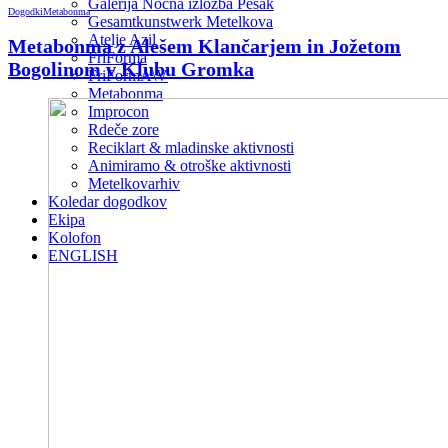
Galerija Nočna izložba Pešak
Dogodki
Metabonma
Gesamtkunstwerk Metelkova
Atelje Azil
Metabonma z Alešem Klančarjem in Jožetom
FriForma
Bogolinom v Klubu Gromka
FriFormA\V
Metabonma
Improcon
Rdeče zore
Reciklart & mladinske aktivnosti
Animiramo & otroške aktivnosti
Metelkovarhiv
Koledar dogodkov
Ekipa
Kolofon
ENGLISH