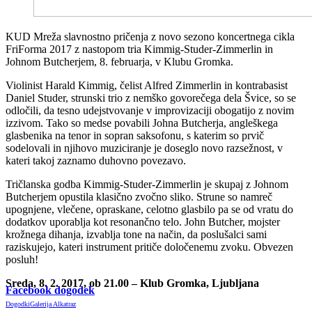
KUD Mreža slavnostno pričenja z novo sezono koncertnega cikla
FriForma 2017 z nastopom tria Kimmig-Studer-Zimmerlin in
Johnom Butcherjem, 8. februarja, v Klubu Gromka.
Violinist Harald Kimmig, čelist Alfred Zimmerlin in kontrabasist
Daniel Studer, strunski trio z nemško govorečega dela Švice, so se
odločili, da tesno udejstvovanje v improvizaciji obogatijo z novim
izzivom. Tako so medse povabili Johna Butcherja, angleškega
glasbenika na tenor in sopran saksofonu, s katerim so prvič
sodelovali in njihovo muziciranje je doseglo novo razsežnost, v
kateri takoj zaznamo duhovno povezavo.
Tričlanska godba Kimmig-Studer-Zimmerlin je skupaj z Johnom
Butcherjem opustila klasično zvočno sliko. Strune so namreč
upognjene, vlečene, opraskane, celotno glasbilo pa se od vratu do
dodatkov uporablja kot resonančno telo. John Butcher, mojster
krožnega dihanja, izvablja tone na način, da poslušalci sami
raziskujejo, kateri instrument pritiče določenemu zvoku. Obvezen
posluh!
Sreda, 8. 2. 2017, ob 21.00 – Klub Gromka, Ljubljana
Facebook dogodek
Dogodki
Galerija Alkatraz