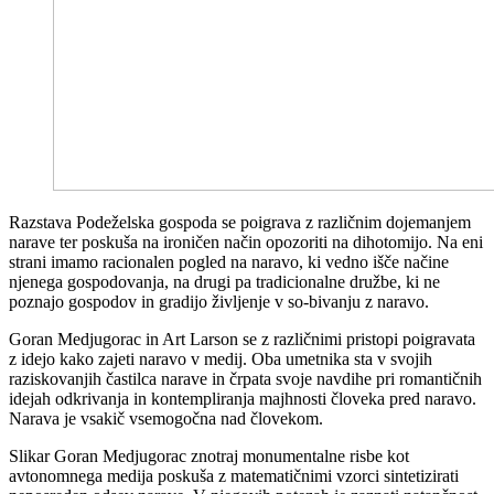
Razstava Podeželska gospoda se poigrava z različnim dojemanjem
narave ter poskuša na ironičen način opozoriti na dihotomijo. Na eni
strani imamo racionalen pogled na naravo, ki vedno išče načine
njenega gospodovanja, na drugi pa tradicionalne družbe, ki ne
poznajo gospodov in gradijo življenje v so-bivanju z naravo.
Goran Medjugorac in Art Larson se z različnimi pristopi poigravata
z idejo kako zajeti naravo v medij. Oba umetnika sta v svojih
raziskovanjih častilca narave in črpata svoje navdihe pri romantičnih
idejah odkrivanja in kontempliranja majhnosti človeka pred naravo.
Narava je vsakič vsemogočna nad človekom.
Slikar Goran Medjugorac znotraj monumentalne risbe kot
avtonomnega medija poskuša z matematičnimi vzorci sintetizirati