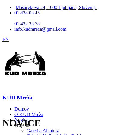
Masarykova 24, 1000 Ljubljana, Slovenija
01 434 03 45
01 432 33 78
info.kudmreza@gmail.com
EN
KUD Mreža
Domov
O KUD Mreža
Novice
NOVICE
Projekti
Galerija Alkatraz