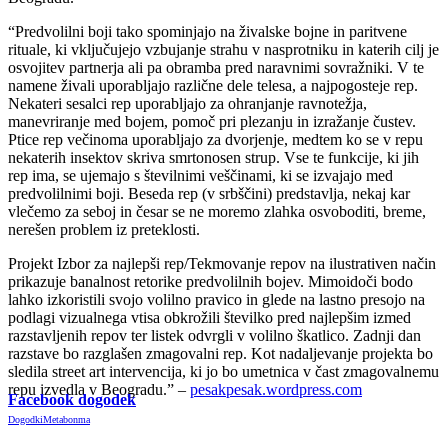
“Predvolilni boji tako spominjajo na živalske bojne in paritvene
rituale, ki vključujejo vzbujanje strahu v nasprotniku in katerih cilj je
osvojitev partnerja ali pa obramba pred naravnimi sovražniki. V te
namene živali uporabljajo različne dele telesa, a najpogosteje rep.
Nekateri sesalci rep uporabljajo za ohranjanje ravnotežja,
manevriranje med bojem, pomoč pri plezanju in izražanje čustev.
Ptice rep večinoma uporabljajo za dvorjenje, medtem ko se v repu
nekaterih insektov skriva smrtonosen strup. Vse te funkcije, ki jih
rep ima, se ujemajo s številnimi veščinami, ki se izvajajo med
predvolilnimi boji. Beseda rep (v srbščini) predstavlja, nekaj kar
vlečemo za seboj in česar se ne moremo zlahka osvoboditi, breme,
nerešen problem iz preteklosti.
Projekt Izbor za najlepši rep/Tekmovanje repov na ilustrativen način
prikazuje banalnost retorike predvolilnih bojev. Mimoidoči bodo
lahko izkoristili svojo volilno pravico in glede na lastno presojo na
podlagi vizualnega vtisa obkrožili številko pred najlepšim izmed
razstavljenih repov ter listek odvrgli v volilno škatlico. Zadnji dan
razstave bo razglašen zmagovalni rep. Kot nadaljevanje projekta bo
sledila street art intervencija, ki jo bo umetnica v čast zmagovalnemu
repu izvedla v Beogradu.” –
pesakpesak.wordpress.com
Facebook dogodek
Dogodki
Metabonma