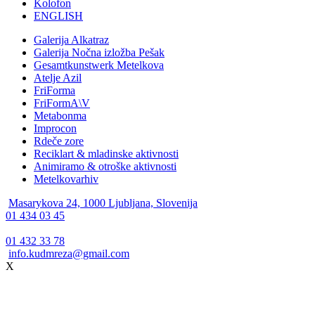
Kolofon
ENGLISH
Galerija Alkatraz
Galerija Nočna izložba Pešak
Gesamtkunstwerk Metelkova
Atelje Azil
FriForma
FriFormA\V
Metabonma
Improcon
Rdeče zore
Reciklart & mladinske aktivnosti
Animiramo & otroške aktivnosti
Metelkovarhiv
Masarykova 24, 1000 Ljubljana, Slovenija
01 434 03 45
01 432 33 78
info.kudmreza@gmail.com
X