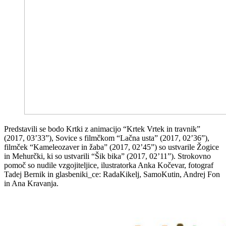
Predstavili se bodo Krtki z animacijo “Krtek Vrtek in travnik”
(2017, 03’33”), Sovice s filmčkom “Lačna usta” (2017, 02’36”),
filmček “Kameleozaver in žaba” (2017, 02’45”) so ustvarile Žogice
in Mehurčki, ki so ustvarili “Šik bika” (2017, 02’11”). Strokovno
pomoč so nudile vzgojiteljice, ilustratorka Anka Kočevar, fotograf
Tadej Bernik in glasbeniki_ce: RadaKikelj, SamoKutin, Andrej Fon
in Ana Kravanja.