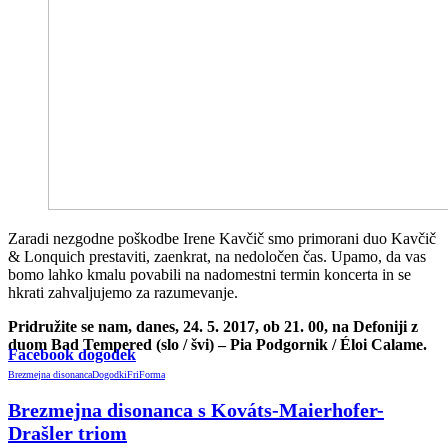
Zaradi nezgodne poškodbe Irene Kavčič smo primorani duo Kavčič
& Lonquich prestaviti, zaenkrat, na nedoločen čas. Upamo, da vas
bomo lahko kmalu povabili na nadomestni termin koncerta in se
hkrati zahvaljujemo za razumevanje.
Pridružite se nam, danes, 24. 5. 2017, ob 21. 00, na Defoniji z
duom Bad Tempered (slo / švi) – Pia Podgornik / Éloi Calame.
Facebook dogodek
Brezmejna disonanca
Dogodki
FriForma
Brezmejna disonanca s Kováts-Maierhofer-
Drašler triom