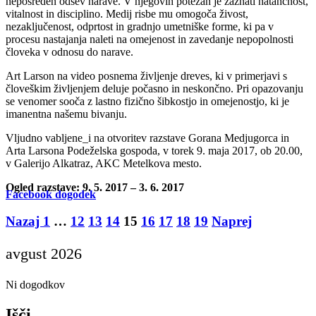
neposreden odsev narave. V njegovih potezah je zaznati natančnost,
vitalnost in disciplino. Medij risbe mu omogoča živost,
nezaključenost, odprtost in gradnjo umetniške forme, ki pa v
procesu nastajanja naleti na omejenost in zavedanje nepopolnosti
človeka v odnosu do narave.
Art Larson na video posnema življenje dreves, ki v primerjavi s
človeškim življenjem deluje počasno in neskončno. Pri opazovanju
se venomer sooča z lastno fizično šibkostjo in omejenostjo, ki je
imanentna našemu bivanju.
Vljudno vabljene_i na otvoritev razstave Gorana Medjugorca in
Arta Larsona Podeželska gospoda, v torek 9. maja 2017, ob 20.00,
v Galerijo Alkatraz, AKC Metelkova mesto.
Ogled razstave: 9. 5. 2017 – 3. 6. 2017
Facebook dogodek
Posts
Nazaj
1
…
12
13
14
15
16
17
18
19
Naprej
pagination
avgust 2026
Ni dogodkov
Išči