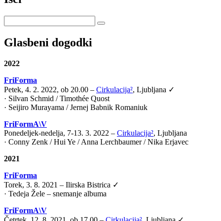
Glasbeni dogodki
2022
FriForma
Petek, 4. 2. 2022, ob 20.00 –
Cirkulacija²
, Ljubljana ✓
· Silvan Schmid / Timothée Quost
· Seijiro Murayama / Jernej Babnik Romaniuk
FriFormA\V
Ponedeljek-nedelja, 7-13. 3. 2022 –
Cirkulacija²
, Ljubljana
· Conny Zenk / Hui Ye / Anna Lerchbaumer / Nika Erjavec
2021
FriForma
Torek, 3. 8. 2021 – Ilirska Bistrica ✓
· Tedeja Žele – snemanje albuma
FriFormA\V
Četrtek, 12. 8. 2021, ob 17.00 –
Cirkulacija²
, Ljubljana ✓