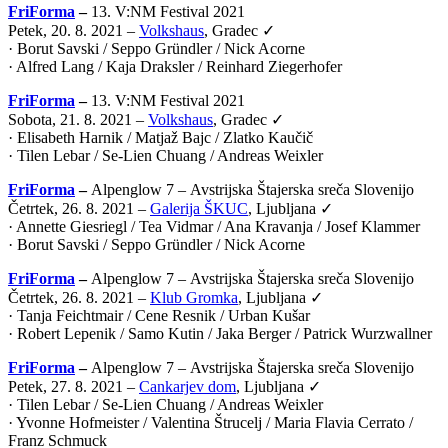
FriForma
–
13. V:NM Festival 2021
Petek, 20. 8. 2021 –
Volkshaus
, Gradec ✓
· Borut Savski / Seppo Gründler / Nick Acorne
· Alfred Lang / Kaja Draksler / Reinhard Ziegerhofer
FriForma
–
13. V:NM Festival 2021
Sobota, 21. 8. 2021 –
Volkshaus
, Gradec ✓
· Elisabeth Harnik / Matjaž Bajc / Zlatko Kaučič
· Tilen Lebar / Se-Lien Chuang / Andreas Weixler
FriForma
–
Alpenglow 7 –
Avstrijska Štajerska sreča Slovenijo
Četrtek, 26. 8. 2021 –
Galerija ŠKUC
, Ljubljana ✓
· Annette Giesriegl / Tea Vidmar / Ana Kravanja / Josef Klammer
· Borut Savski / Seppo Gründler / Nick Acorne
FriForma
–
Alpenglow 7 –
Avstrijska Štajerska sreča Slovenijo
Četrtek, 26. 8. 2021 –
Klub Gromka
, Ljubljana ✓
· Tanja Feichtmair / Cene Resnik / Urban Kušar
· Robert Lepenik / Samo Kutin / Jaka Berger / Patrick Wurzwallner
FriForma
–
Alpenglow 7 –
Avstrijska Štajerska sreča Slovenijo
Petek, 27. 8. 2021 –
Cankarjev dom
, Ljubljana ✓
· Tilen Lebar / Se-Lien Chuang / Andreas Weixler
· Yvonne Hofmeister / Valentina Štrucelj / Maria Flavia Cerrato /
Franz Schmuck