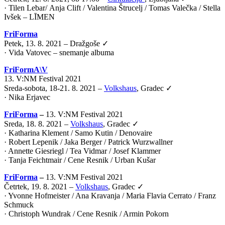
·
Tilen Lebar
/
Anja Clift
/
Valentina Štrucelj
/
Tomas Valečka
/
Stella
Ivšek – LĪMEN
FriForma
Petek, 13. 8. 2021 – Dražgoše ✓
· Vida Vatovec – snemanje albuma
FriFormA\V
13. V:NM Festival 2021
Sreda-sobota, 18-21. 8. 2021 –
Volkshaus
, Gradec ✓
·
Nika Erjavec
FriForma
–
13. V:NM Festival 2021
Sreda, 18. 8. 2021 –
Volkshaus
, Gradec ✓
· Katharina Klement / Samo Kutin / Denovaire
· Robert Lepenik / Jaka Berger / Patrick Wurzwallner
· Annette Giesriegl / Tea Vidmar / Josef Klammer
· Tanja Feichtmair / Cene Resnik / Urban Kušar
FriForma
–
13. V:NM Festival 2021
Četrtek, 19. 8. 2021 –
Volkshaus
, Gradec ✓
· Yvonne Hofmeister / Ana Kravanja / Maria Flavia Cerrato / Franz
Schmuck
· Christoph Wundrak / Cene Resnik / Armin Pokorn