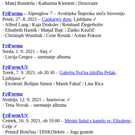
· Matej Bunderla / Katharina Klement / Denovaire
FriForma
–
Alpenglow 7 –
Avstrijska Štajerska sreča Slovenijo
Petek, 27. 8. 2021 –
Cankarjev dom
, Ljubljana ✓
· Alfred Lang / Kaja Draksler / Reinhard Ziegerhofer
· Elisabeth Harnik / Matjaž Bajc / Zlatko Kaučič
· Christoph Wundrak / Cene Resnik / Armin Pokorn
FriForma
Sreda, 1. 9. 2021 – Sinj ✓
· Lucija Gregov – snemanje albuma
FriFormA\V
Torek, 7. 9. 2021, ob 20.30 –
Galerija Nočna izložba Pešak
,
Ljubljana ✓
·
Etceteral: Boštjan Simon / Marek Fakuč / Lina Rica
FriForma
Nedelja, 12. 9. 2021 – Jasenovac ✓
· Tena Novak – snemanje albuma
FriFormA\V
Četrtek, 16. 9. 2021, ob 19.00 –
Mestni špital s kapelo sv. Elizabete
,
Celje ✓
·
Primož Bončina / DISKOlektiv – Joga gostote