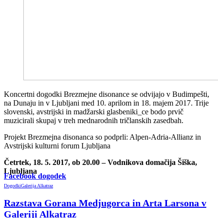
Koncertni dogodki Brezmejne disonance se odvijajo v Budimpešti,
na Dunaju in v Ljubljani med 10. aprilom in 18. majem 2017. Trije
slovenski, avstrijski in madžarski glasbeniki_ce bodo prvič
muzicirali skupaj v treh mednarodnih tričlanskih zasedbah.
Projekt Brezmejna disonanca so podprli: Alpen-Adria-Allianz in
Avstrijski kulturni forum Ljubljana
Četrtek, 18. 5. 2017, ob 20.00 – Vodnikova domačija Šiška,
Ljubljana
Facebook dogodek
Dogodki
Galerija Alkatraz
Razstava Gorana Medjugorca in Arta Larsona v
Galeriji Alkatraz