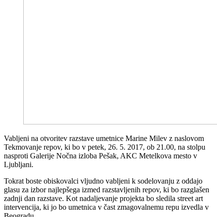
Vabljeni na otvoritev razstave umetnice Marine Milev z naslovom
Tekmovanje repov, ki bo v petek, 26. 5. 2017, ob 21.00, na stolpu
nasproti Galerije Nočna izloba Pešak, AKC Metelkova mesto v
Ljubljani.
Tokrat boste obiskovalci vljudno vabljeni k sodelovanju z oddajo
glasu za izbor najlepšega izmed razstavljenih repov, ki bo razglašen
zadnji dan razstave. Kot nadaljevanje projekta bo sledila street art
intervencija, ki jo bo umetnica v čast zmagovalnemu repu izvedla v
Beogradu.