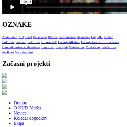
OZNAKE
Animiramo
Atelje Azil
Balkanada
Brezmejna disonanca
Delavnice
Dogodki
Edition
FriForma
Festivali
FriForma
FriFormA\V
Galerija Alkatraz
Galerija Nočna izložba Pešak
Gesamtkunstwerk Metelkova
Improcon
Intervjuji
Metabonma
Mreža’zine
Rdeče zore
Reciklart
S(v)odobnost
Začasni projekti
Domov
O KUD Mreža
Novice
Koledar dogodkov
Ekipa