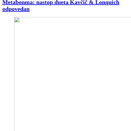
Metabonma: nastop dueta Kavčič & Lonquich
odpovedan