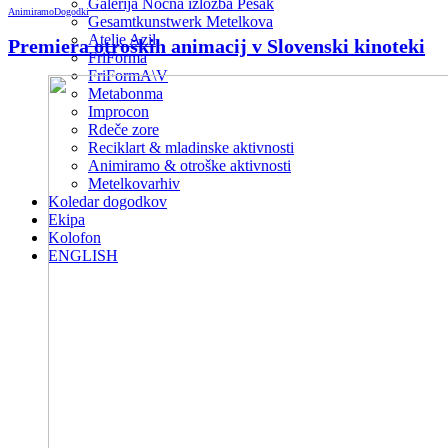
Galerija Nočna izložba Pešak
Animiramo
Dogodki
Gesamtkunstwerk Metelkova
Atelje Azil
Premiera otroških animacij v Slovenski kinoteki
FriForma
FriFormA\V
Metabonma
Improcon
Rdeče zore
Reciklart & mladinske aktivnosti
Animiramo & otroške aktivnosti
Metelkovarhiv
Koledar dogodkov
Ekipa
Kolofon
ENGLISH