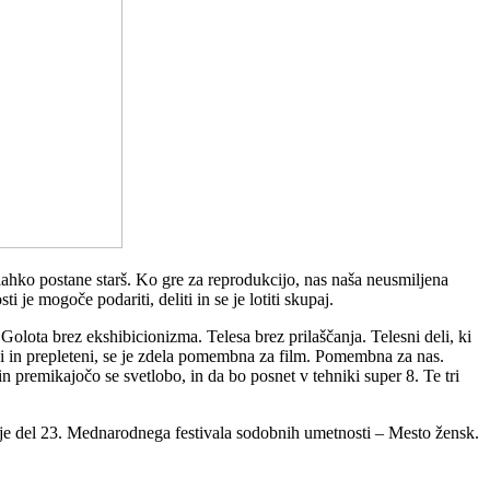
lahko postane starš. Ko gre za reprodukcijo, nas naša neusmiljena
 je mogoče podariti, deliti in se je lotiti skupaj.
Golota brez ekshibicionizma. Telesa brez prilaščanja. Telesni deli, ki
 in prepleteni, se je zdela pomembna za film. Pomembna za nas.
 premikajočo se svetlobo, in da bo posnet v tehniki super 8. Te tri
t je del 23. Mednarodnega festivala sodobnih umetnosti – Mesto žensk.