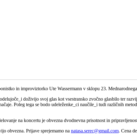
istko in improviztorko Ute Wassermann v sklopu 23. Mednarodnega fe
Sodelujoče_i doživijo svoj glas kot vsestransko zvočno glasbilo ter razvi
aje. Poleg tega se bodo udeleženke_ci naučile_i tudi različnih metod 
ovanje na koncertu je obvezna dvodnevna prisotnost in pripravljenost
tvijo obvezna. Prijave sprejemamo na
natasa.serec@gmail.com
. Cena de