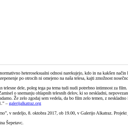
 normativno heteroseksualni odnosi narekujejo, kdo in na kakšen način 
hrepenenje po otrocih ni omejeno na naša telesa, kajti zmožnost nosečnosti
n telesne dele, poleg tega pa tema tudi nudi potrebno intimnost za film. 
isel o snemanju ohlapnih telesnih delov, ki so neskladni, nepovezani
damo. Že zelo zgodaj sem vedela, da bo film zelo temen, z neskladno in
1.” –
galerijalkatraz.org
mo”, v nedeljo, 8. oktobra 2017, ob 19.00, v Galerijo Alkatraz. Projek
ina Šepetavc.