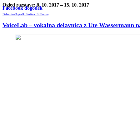
Ogled razstave: 8. 10. 2017 – 15. 10. 2017
Facebook dogodek
Delavnice
Dogodki
Festivali
FriForma
VoiceLab – vokalna delavnica z Ute Wassermann n