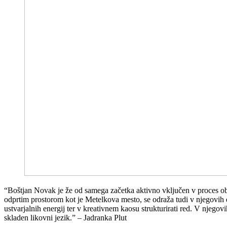
“Boštjan Novak je že od samega začetka aktivno vključen v proces ob
odprtim prostorom kot je Metelkova mesto, se odraža tudi v njegovih d
ustvarjalnih energij ter v kreativnem kaosu strukturirati red. V njeg
skladen likovni jezik.” – Jadranka Plut