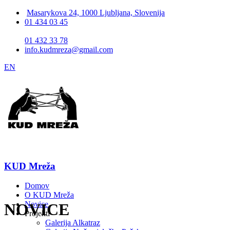
Masarykova 24, 1000 Ljubljana, Slovenija
01 434 03 45
01 432 33 78
info.kudmreza@gmail.com
EN
KUD Mreža
Domov
O KUD Mreža
Novice
NOVICE
Projekti
Galerija Alkatraz