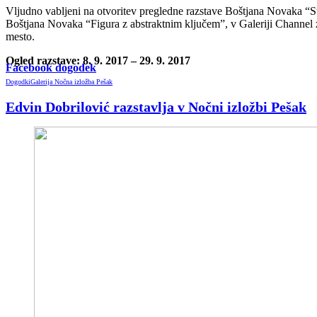
Vljudno vabljeni na otvoritev pregledne razstave Boštjana Novaka “St
Boštjana Novaka “Figura z abstraktnim ključem”, v Galeriji Channel z
mesto.
Ogled razstave: 8. 9. 2017 – 29. 9. 2017
Facebook dogodek
Dogodki
Galerija Nočna izložba Pešak
Edvin Dobrilović razstavlja v Nočni izložbi Pešak