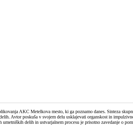
likovanja AKC Metelkova mesto, ki ga poznamo danes. Sinteza skupnih 
elih. Avtor poskuša v svojem delu usklajevati organskost in impulzivno
ovih umetniških delih in ustvarjalnem procesu je prisotno zavedanje o p