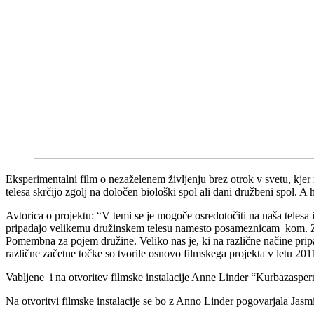
Eksperimentalni film o nezaželenem življenju brez otrok v svetu, kjer
telesa skrčijo zgolj na določen biološki spol ali dani družbeni spol. A 
Avtorica o projektu: “V temi se je mogoče osredotočiti na naša telesa i
pripadajo velikemu družinskem telesu namesto posameznicam_kom. Zam
Pomembna za pojem družine. Veliko nas je, ki na različne načine pripa
različne začetne točke so tvorile osnovo filmskega projekta v letu 201
Vabljene_i na otvoritev filmske instalacije Anne Linder “Kurbazasper
Na otvoritvi filmske instalacije se bo z Anno Linder pogovarjala Jasm