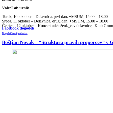
VoiceLab urnik
Torek, 10. oktober – Delavnica, prvi dan, +MSUM, 15.00 – 18.00
Sreda, 11 oktober – Delavnica, drugi dan, +MSUM, 15.00 – 18.00
Četrtek, 12 oktober – Koncert udeleženk_cev delavnice, Klub Grom
Facebook dogodek
Dogodki
Galerija Alkatraz
Boštjan Novak – “Struktura pravih proporcev” v G