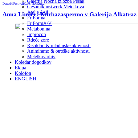
Galerija Nočna izložba Pešak
Dogodki
Festivali
Galerija Alkatraz
Gesamtkunstwerk Metelkova
Atelje Azil
Anna Linder: Kurbazaspermo v Galerija Alkatraz
FriForma
FriFormA\V
Metabonma
Improcon
Rdeče zore
Reciklart & mladinske aktivnosti
Animiramo & otroške aktivnosti
Metelkovarhiv
Koledar dogodkov
Ekipa
Kolofon
ENGLISH