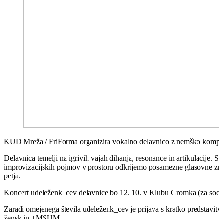
KUD Mreža / FriForma organizira vokalno delavnico z nemško kompon
Delavnica temelji na igrivih vajah dihanja, resonance in artikulacije. 
improvizacijskih pojmov v prostoru odkrijemo posamezne glasovne znač
petja.
Koncert udeleženk_cev delavnice bo 12. 10. v Klubu Gromka (za sodel
Zaradi omejenega števila udeleženk_cev je prijava s kratko predstavi
žensk in +MSUM.