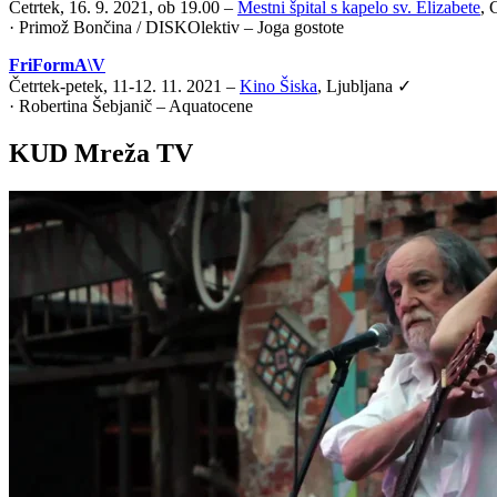
Četrtek, 16. 9. 2021, ob 19.00 –
Mestni špital s kapelo sv. Elizabete
, 
·
Primož Bončina / DISKOlektiv – Joga gostote
FriFormA\V
Četrtek-petek, 11-12. 11. 2021 –
Kino Šiska
, Ljubljana ✓
·
Robertina Šebjanič – Aquatocene
KUD Mreža TV