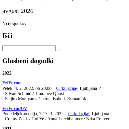
avgust 2026
Ni dogodkov
Išči
Glasbeni dogodki
2022
FriForma
Petek, 4. 2. 2022, ob 20.00 –
Cirkulacija²
, Ljubljana ✓
· Silvan Schmid / Timothée Quost
· Seijiro Murayama / Jernej Babnik Romaniuk
FriFormA\V
Ponedeljek-nedelja, 7-13. 3. 2022 –
Cirkulacija²
, Ljubljana
· Conny Zenk / Hui Ye / Anna Lerchbaumer / Nika Erjavec
2021