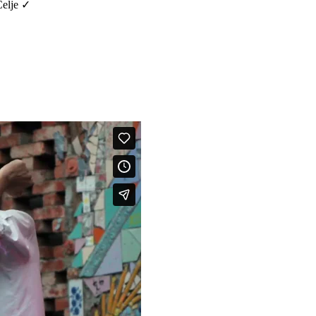
Celje ✓