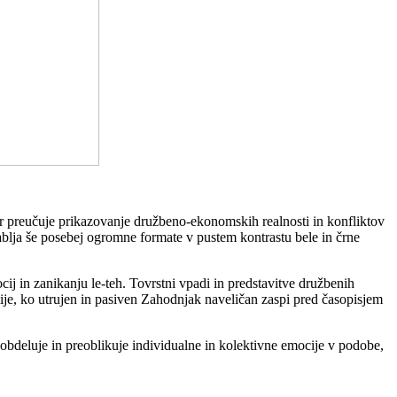
ter preučuje prikazovanje družbeno-ekonomskih realnosti in konfliktov
blja še posebej ogromne formate v pustem kontrastu bele in črne
ocij in zanikanju le-teh. Tovrstni vpadi in predstavitve družbenih
lije, ko utrujen in pasiven Zahodnjak naveličan zaspi pred časopisjem
bdeluje in preoblikuje individualne in kolektivne emocije v podobe,