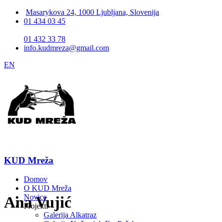
Masarykova 24, 1000 Ljubljana, Slovenija
01 434 03 45
01 432 33 78
info.kudmreza@gmail.com
EN
KUD Mreža
Domov
O KUD Mreža
Novice
Ana Vujić
Projekti
Galerija Alkatraz