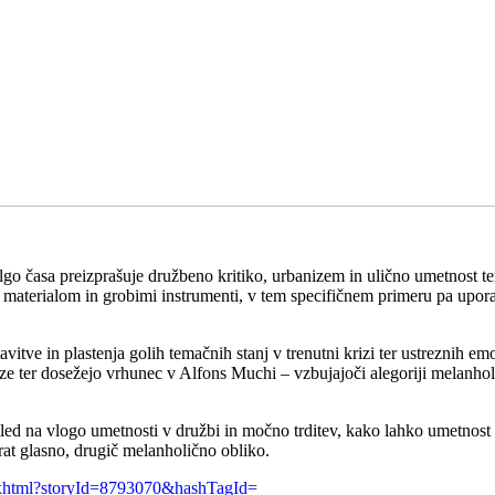
olgo časa preizprašuje družbeno kritiko, urbanizem in ulično umetnost 
materialom in grobimi instrumenti, v tem specifičnem primeru pa upora
vitve in plastenja golih temačnih stanj v trenutni krizi ter ustreznih em
jeze ter dosežejo vrhunec v Alfons Muchi – vzbujajoči alegoriji melanho
ed na vlogo umetnosti v družbi in močno trditev, kako lahko umetnost o
at glasno, drugič melanholično obliko.
le.xhtml?storyId=8793070&hashTagId=