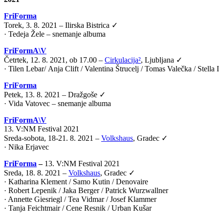
FriForma
Torek, 3. 8. 2021 – Ilirska Bistrica ✓
· Tedeja Žele – snemanje albuma
FriFormA\V
Četrtek, 12. 8. 2021, ob 17.00 –
Cirkulacija²
, Ljubljana ✓
·
Tilen Lebar
/
Anja Clift
/
Valentina Štrucelj
/
Tomas Valečka
/
Stella
FriForma
Petek, 13. 8. 2021 – Dražgoše ✓
· Vida Vatovec – snemanje albuma
FriFormA\V
13. V:NM Festival 2021
Sreda-sobota, 18-21. 8. 2021 –
Volkshaus
, Gradec ✓
·
Nika Erjavec
FriForma
–
13. V:NM Festival 2021
Sreda, 18. 8. 2021 –
Volkshaus
, Gradec ✓
· Katharina Klement / Samo Kutin / Denovaire
· Robert Lepenik / Jaka Berger / Patrick Wurzwallner
· Annette Giesriegl / Tea Vidmar / Josef Klammer
· Tanja Feichtmair / Cene Resnik / Urban Kušar