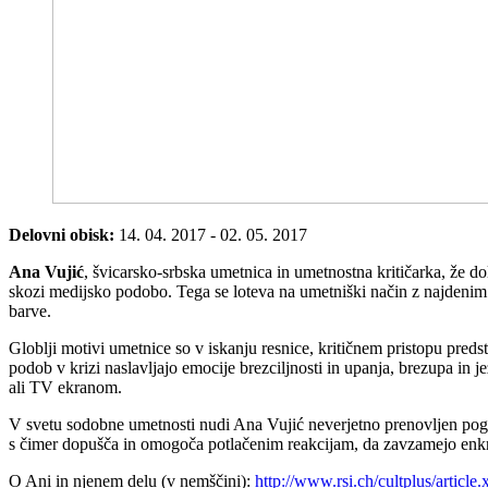
Delovni obisk:
14. 04. 2017 - 02. 05. 2017
Ana Vujić
, švicarsko-srbska umetnica in umetnostna kritičarka, že d
skozi medijsko podobo. Tega se loteva na umetniški način z najdenim 
barve.
Globlji motivi umetnice so v iskanju resnice, kritičnem pristopu predsta
podob v krizi naslavljajo emocije brezciljnosti in upanja, brezupa in 
ali TV ekranom.
V svetu sodobne umetnosti nudi Ana Vujić neverjetno prenovljen pogl
s čimer dopušča in omogoča potlačenim reakcijam, da zavzamejo enkr
O Ani in njenem delu (v nemščini):
http://www.rsi.ch/cultplus/artic