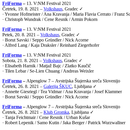
FriForma
–
13. V:NM Festival 2021
Četrtek, 19. 8. 2021 –
Volkshaus
, Gradec ✓
· Yvonne Hofmeister / Ana Kravanja / Maria Flavia Cerrato / Franz 
· Christoph Wundrak / Cene Resnik / Armin Pokorn
FriForma
–
13. V:NM Festival 2021
Petek, 20. 8. 2021 –
Volkshaus
, Gradec ✓
· Borut Savski / Seppo Gründler / Nick Acorne
· Alfred Lang / Kaja Draksler / Reinhard Ziegerhofer
FriForma
–
13. V:NM Festival 2021
Sobota, 21. 8. 2021 –
Volkshaus
, Gradec ✓
· Elisabeth Harnik / Matjaž Bajc / Zlatko Kaučič
· Tilen Lebar / Se-Lien Chuang / Andreas Weixler
FriForma
–
Alpenglow 7 –
Avstrijska Štajerska sreča Slovenijo
Četrtek, 26. 8. 2021 –
Galerija ŠKUC
, Ljubljana ✓
· Annette Giesriegl / Tea Vidmar / Ana Kravanja / Josef Klammer
· Borut Savski / Seppo Gründler / Nick Acorne
FriForma
–
Alpenglow 7 –
Avstrijska Štajerska sreča Slovenijo
Četrtek, 26. 8. 2021 –
Klub Gromka
, Ljubljana ✓
· Tanja Feichtmair / Cene Resnik / Urban Kušar
· Robert Lepenik / Samo Kutin / Jaka Berger / Patrick Wurzwallner