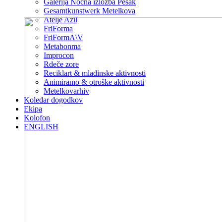
Galerija Nočna izložba Pešak
Gesamtkunstwerk Metelkova
Atelje Azil
FriForma
FriFormA\V
Metabonma
Improcon
Rdeče zore
Reciklart & mladinske aktivnosti
Animiramo & otroške aktivnosti
Metelkovarhiv
Koledar dogodkov
Ekipa
Kolofon
ENGLISH