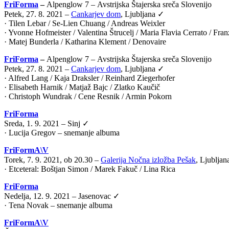
FriForma
–
Alpenglow 7 –
Avstrijska Štajerska sreča Slovenijo
Petek, 27. 8. 2021 –
Cankarjev dom
, Ljubljana ✓
· Tilen Lebar / Se-Lien Chuang / Andreas Weixler
· Yvonne Hofmeister / Valentina Štrucelj / Maria Flavia Cerrato / Fr
· Matej Bunderla / Katharina Klement / Denovaire
FriForma
–
Alpenglow 7 –
Avstrijska Štajerska sreča Slovenijo
Petek, 27. 8. 2021 –
Cankarjev dom
, Ljubljana ✓
· Alfred Lang / Kaja Draksler / Reinhard Ziegerhofer
· Elisabeth Harnik / Matjaž Bajc / Zlatko Kaučič
· Christoph Wundrak / Cene Resnik / Armin Pokorn
FriForma
Sreda, 1. 9. 2021 – Sinj ✓
· Lucija Gregov – snemanje albuma
FriFormA\V
Torek, 7. 9. 2021, ob 20.30 –
Galerija Nočna izložba Pešak
, Ljublja
·
Etceteral: Boštjan Simon / Marek Fakuč / Lina Rica
FriForma
Nedelja, 12. 9. 2021 – Jasenovac ✓
· Tena Novak – snemanje albuma
FriFormA\V