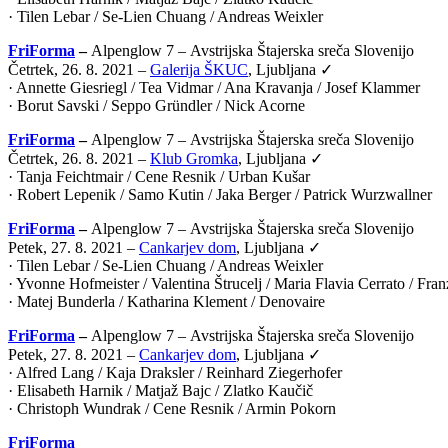
· Tilen Lebar / Se-Lien Chuang / Andreas Weixler
FriForma
–
Alpenglow 7 –
Avstrijska Štajerska sreča Slovenijo
Četrtek, 26. 8. 2021 –
Galerija ŠKUC
, Ljubljana ✓
· Annette Giesriegl / Tea Vidmar / Ana Kravanja / Josef Klammer
· Borut Savski / Seppo Gründler / Nick Acorne
FriForma
–
Alpenglow 7 –
Avstrijska Štajerska sreča Slovenijo
Četrtek, 26. 8. 2021 –
Klub Gromka
, Ljubljana ✓
· Tanja Feichtmair / Cene Resnik / Urban Kušar
· Robert Lepenik / Samo Kutin / Jaka Berger / Patrick Wurzwallner
FriForma
–
Alpenglow 7 –
Avstrijska Štajerska sreča Slovenijo
Petek, 27. 8. 2021 –
Cankarjev dom
, Ljubljana ✓
· Tilen Lebar / Se-Lien Chuang / Andreas Weixler
· Yvonne Hofmeister / Valentina Štrucelj / Maria Flavia Cerrato / Fr
· Matej Bunderla / Katharina Klement / Denovaire
FriForma
–
Alpenglow 7 –
Avstrijska Štajerska sreča Slovenijo
Petek, 27. 8. 2021 –
Cankarjev dom
, Ljubljana ✓
· Alfred Lang / Kaja Draksler / Reinhard Ziegerhofer
· Elisabeth Harnik / Matjaž Bajc / Zlatko Kaučič
· Christoph Wundrak / Cene Resnik / Armin Pokorn
FriForma