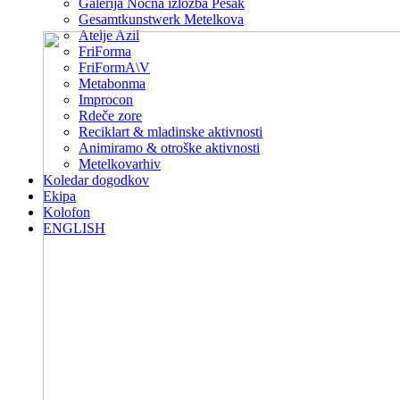
Galerija Nočna izložba Pešak
Gesamtkunstwerk Metelkova
Atelje Azil
FriForma
FriFormA\V
Metabonma
Improcon
Rdeče zore
Reciklart & mladinske aktivnosti
Animiramo & otroške aktivnosti
Metelkovarhiv
Koledar dogodkov
Ekipa
Kolofon
ENGLISH