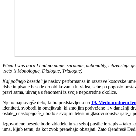
When I was born I had no name, surname, nationality, citizenship, g
vzeto iz Monologue, Dialogue, Trialogue)
Kaj počnejo besede?
je naslov performansa in razstave kosovske ume
risbe in pisane besede do oblikovanja in videa, sebe pa pogosto postav
pravi sama, ukvarja s fenomeni iz svoje neposredne okolice.
Njeno najnovejše delo, ki bo predstavljeno na
19. Mednarodnem femi
identiteti, svobodi in omejitvah, ki smo jim podvržene_i v današnji dru
ostale_i nastopajoče_i bodo s svojimi telesi in glasovi soustvarjale_i
Izgovorjene besede bodo zbledele in za seboj pustile le zapis – tako 
uma, kljub temu, da kot zvok prenehajo obstajati. Zato Qëndresë Deda