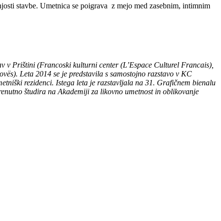
anjosti stavbe. Umetnica se poigrava z mejo med zasebnim, intimnim
v v Prištini (Francoski kulturni center (L’Espace Culturel Francais),
ovës). Leta 2014 se je predstavila s samostojno razstavo v KC
etniški rezidenci. Istega leta je razstavljala na 31. Grafičnem bienalu
Trenutno študira na Akademiji za likovno umetnost in oblikovanje