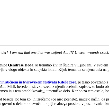
ender! I am still that one that was before! Am I!? Unseen wounds cra
tnice
Qëndresë Deda
, ki trenutno živi in študira v Ljubljani. V svoje
lja v vlogo objekta in subjekta hkrati. Kljub temu, da se njena dela na 
nističnem in kvirovskem festivalu Rdeče zore
, je tesno povezano z 
žbi. Misli, besede in stavki, vzeti iz njenih osebnih zapisov, se bodo o
 pomen in s tem preoblikovale_i umetniško delo. Kar bo za tem ostalo, bo
kot besede, po tem ko jih izrečemo (če niso posnete), najdejo način, da
 govori o delu kot o zvočni utopiji realnega prostora v posameznici_ku