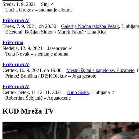
Sreda, 1. 9. 2021 – Sinj ✓
· Lucija Gregov – snemanje albuma
FriFormA\V
Torek, 7. 9. 2021, ob 20.30 –
Galerija Nočna izložba Pešak
, Ljublja
·
Etceteral: Boštjan Simon / Marek Fakuč / Lina Rica
FriForma
Nedelja, 12. 9. 2021 – Jasenovac ✓
· Tena Novak – snemanje albuma
FriFormA\V
Četrtek, 16. 9. 2021, ob 19.00 –
Mestni špital s kapelo sv. Elizabete
, 
·
Primož Bončina / DISKOlektiv – Joga gostote
FriFormA\V
Četrtek-petek, 11-12. 11. 2021 –
Kino Šiska
, Ljubljana ✓
·
Robertina Šebjanič – Aquatocene
KUD Mreža TV