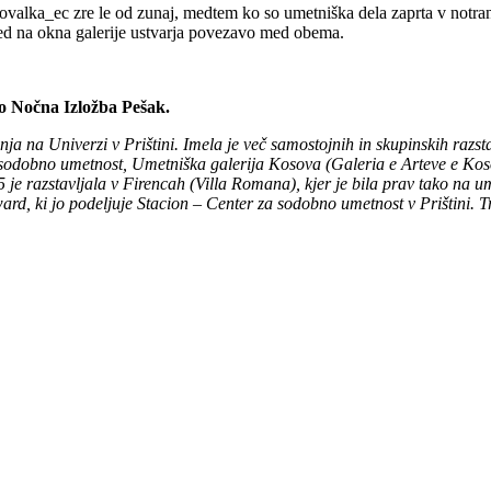
kovalka_ec zre le od zunaj, medtem ko so umetniška dela zaprta v notr
ed na okna galerije ustvarja povezavo med obema.
jo Nočna Izložba Pešak.
ja na Univerzi v Prištini. Imela je več samostojnih in skupinskih razsta
za sodobno umetnost, Umetniška galerija Kosova (Galeria e Arteve e Kos
 je razstavljala v Firencah (Villa Romana), kjer je bila prav tako na um
ward, ki jo podeljuje Stacion – Center za sodobno umetnost v Prištini. 