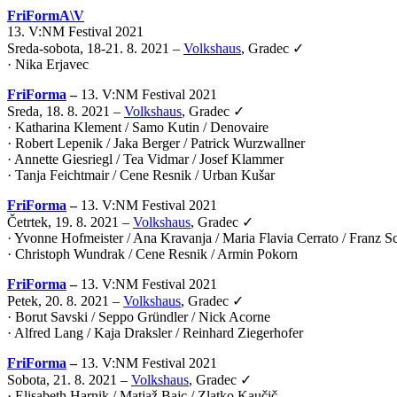
FriFormA\V
13. V:NM Festival 2021
Sreda-sobota, 18-21. 8. 2021 –
Volkshaus
, Gradec ✓
·
Nika Erjavec
FriForma
–
13. V:NM Festival 2021
Sreda, 18. 8. 2021 –
Volkshaus
, Gradec ✓
· Katharina Klement / Samo Kutin / Denovaire
· Robert Lepenik / Jaka Berger / Patrick Wurzwallner
· Annette Giesriegl / Tea Vidmar / Josef Klammer
· Tanja Feichtmair / Cene Resnik / Urban Kušar
FriForma
–
13. V:NM Festival 2021
Četrtek, 19. 8. 2021 –
Volkshaus
, Gradec ✓
· Yvonne Hofmeister / Ana Kravanja / Maria Flavia Cerrato / Franz 
· Christoph Wundrak / Cene Resnik / Armin Pokorn
FriForma
–
13. V:NM Festival 2021
Petek, 20. 8. 2021 –
Volkshaus
, Gradec ✓
· Borut Savski / Seppo Gründler / Nick Acorne
· Alfred Lang / Kaja Draksler / Reinhard Ziegerhofer
FriForma
–
13. V:NM Festival 2021
Sobota, 21. 8. 2021 –
Volkshaus
, Gradec ✓
· Elisabeth Harnik / Matjaž Bajc / Zlatko Kaučič