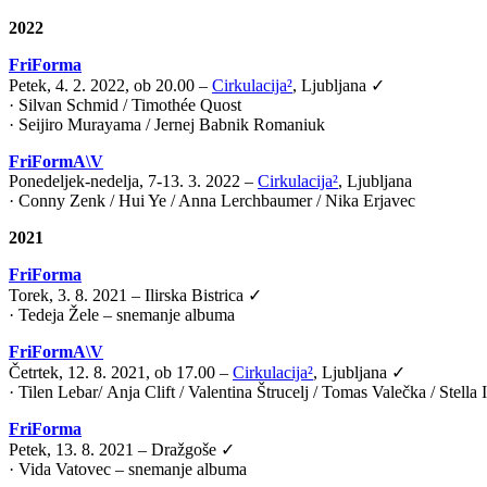
2022
FriForma
Petek, 4. 2. 2022, ob 20.00 –
Cirkulacija²
, Ljubljana ✓
· Silvan Schmid / Timothée Quost
· Seijiro Murayama / Jernej Babnik Romaniuk
FriFormA\V
Ponedeljek-nedelja, 7-13. 3. 2022 –
Cirkulacija²
, Ljubljana
· Conny Zenk / Hui Ye / Anna Lerchbaumer / Nika Erjavec
2021
FriForma
Torek, 3. 8. 2021 – Ilirska Bistrica ✓
· Tedeja Žele – snemanje albuma
FriFormA\V
Četrtek, 12. 8. 2021, ob 17.00 –
Cirkulacija²
, Ljubljana ✓
·
Tilen Lebar
/
Anja Clift
/
Valentina Štrucelj
/
Tomas Valečka
/
Stella
FriForma
Petek, 13. 8. 2021 – Dražgoše ✓
· Vida Vatovec – snemanje albuma