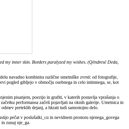
cked my inner skin. Borders paralyzed my wishes. (Qëndresë Deda,
m delu navadno kombinira različne umetniške zvrsti: od fotografije,
prvi pogled gibljejo v območju osebnega in celo intimnega, se, kot
njenim pisanjem, poezijo in grafiti, v katerih postavlja vprašanja o
b začetku performansa začeli pojavljati na oknih galerije. Umetnica in
 odmev preteklih dejanj, a hkrati tudi samostojno delo.
 pustijo pečat v poslušalki_cu in nevidnem prostoru njenega_govega
 in zunaj nje_ga.