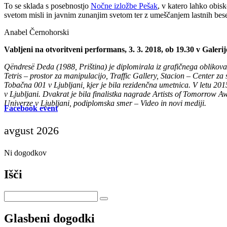
To se sklada s posebnostjo
Nočne izložbe Pešak
, v katero lahko obis
svetom misli in javnim zunanjim svetom ter z umeščanjem lastnih bes
Anabel Černohorski
Vabljeni na otvoritveni performans, 3. 3. 2018, ob 19.30 v Galeri
Qëndresë Deda (1988, Priština) je diplomirala iz grafičnega oblikovan
Tetris – prostor za manipulacijo, Traffic Gallery, Stacion – Center 
Tobačna 001 v Ljubljani, kjer je bila rezidenčna umetnica. V letu 2015
v Ljubljani. Dvakrat je bila finalistka nagrade Artists of Tomorrow A
Univerze v Ljubljani, podiplomska smer – Video in novi mediji.
Facebook event
avgust 2026
Ni dogodkov
Išči
Glasbeni dogodki