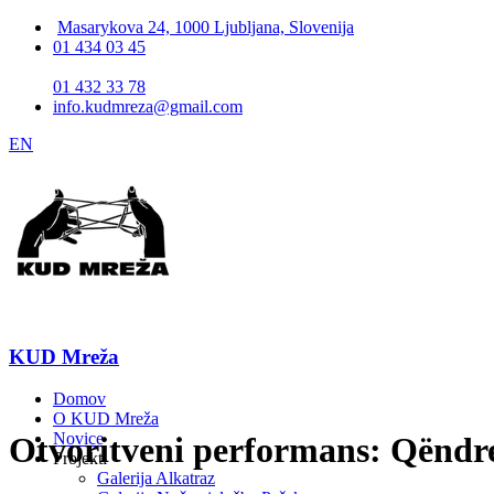
Masarykova 24, 1000 Ljubljana, Slovenija
01 434 03 45
01 432 33 78
info.kudmreza@gmail.com
EN
KUD Mreža
Domov
O KUD Mreža
Novice
Otvoritveni performans: Qëndre
Projekti
Galerija Alkatraz