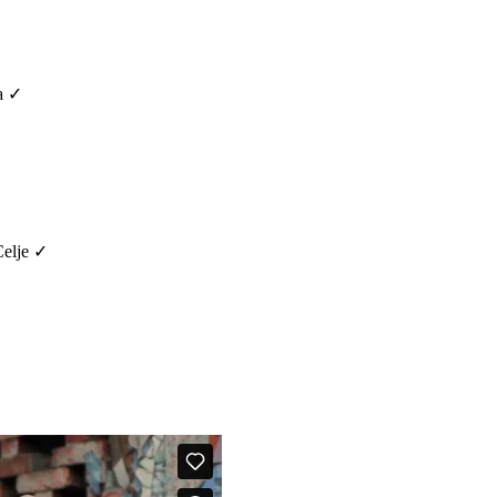
na ✓
Celje ✓