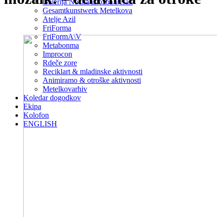
Galerija Nočna izložba Pešak
Gesamtkunstwerk Metelkova
Atelje Azil
FriForma
FriFormA\V
Metabonma
Improcon
Rdeče zore
Reciklart & mladinske aktivnosti
Animiramo & otroške aktivnosti
Metelkovarhiv
Koledar dogodkov
Ekipa
Kolofon
ENGLISH