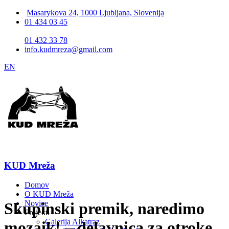
Masarykova 24, 1000 Ljubljana, Slovenija
01 434 03 45
01 432 33 78
info.kudmreza@gmail.com
EN
KUD Mreža
Domov
O KUD Mreža
Novice
Skupinski premik, naredimo
Projekti
Galerija Alkatraz
mozaik! – delavnica za otroke