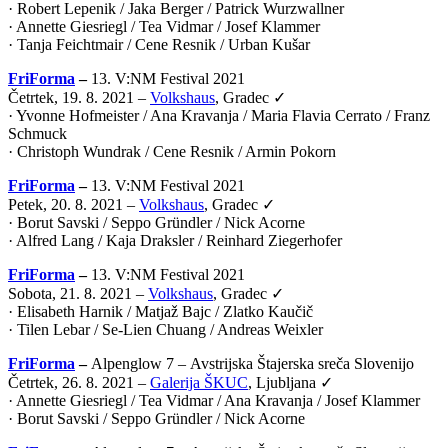
· Robert Lepenik / Jaka Berger / Patrick Wurzwallner
· Annette Giesriegl / Tea Vidmar / Josef Klammer
· Tanja Feichtmair / Cene Resnik / Urban Kušar
FriForma
–
13. V:NM Festival 2021
Četrtek, 19. 8. 2021 –
Volkshaus
, Gradec ✓
· Yvonne Hofmeister / Ana Kravanja / Maria Flavia Cerrato / Franz
Schmuck
· Christoph Wundrak / Cene Resnik / Armin Pokorn
FriForma
–
13. V:NM Festival 2021
Petek, 20. 8. 2021 –
Volkshaus
, Gradec ✓
· Borut Savski / Seppo Gründler / Nick Acorne
· Alfred Lang / Kaja Draksler / Reinhard Ziegerhofer
FriForma
–
13. V:NM Festival 2021
Sobota, 21. 8. 2021 –
Volkshaus
, Gradec ✓
· Elisabeth Harnik / Matjaž Bajc / Zlatko Kaučič
· Tilen Lebar / Se-Lien Chuang / Andreas Weixler
FriForma
–
Alpenglow 7 –
Avstrijska Štajerska sreča Slovenijo
Četrtek, 26. 8. 2021 –
Galerija ŠKUC
, Ljubljana ✓
· Annette Giesriegl / Tea Vidmar / Ana Kravanja / Josef Klammer
· Borut Savski / Seppo Gründler / Nick Acorne