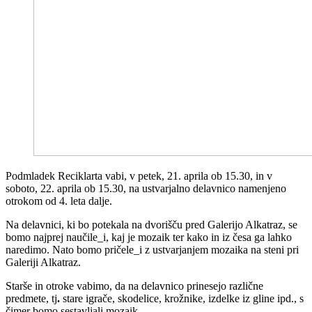
Podmladek Reciklarta vabi, v petek, 21. aprila ob 15.30, in v
soboto, 22. aprila ob 15.30, na ustvarjalno delavnico namenjeno
otrokom od 4. leta dalje.
Na delavnici, ki bo potekala na dvorišču pred Galerijo Alkatraz, se
bomo najprej naučile_i, kaj je mozaik ter kako in iz česa ga lahko
naredimo. Nato bomo pričele_i z ustvarjanjem mozaika na steni pri
Galeriji Alkatraz.
Starše in otroke vabimo, da na delavnico prinesejo različne
predmete, tj
.
stare igrače, skodelice, krožnike, izdelke iz gline ipd., s
čimer bomo sestavljali mozaik.