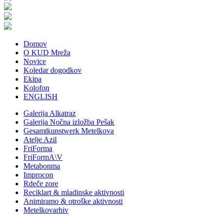
Domov
O KUD Mreža
Novice
Koledar dogodkov
Ekipa
Kolofon
ENGLISH
Galerija Alkatraz
Galerija Nočna izložba Pešak
Gesamtkunstwerk Metelkova
Atelje Azil
FriForma
FriFormA\V
Metabonma
Improcon
Rdeče zore
Reciklart & mladinske aktivnosti
Animiramo & otroške aktivnosti
Metelkovarhiv