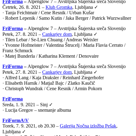
FriForma
–
Alpenglow 7 –
Avstrijska Štajerska sreča Slovenijo
Četrtek, 26. 8. 2021 –
Klub Gromka
, Ljubljana ✓
· Tanja Feichtmair / Cene Resnik / Urban Kušar
· Robert Lepenik / Samo Kutin / Jaka Berger / Patrick Wurzwallner
FriForma
–
Alpenglow 7 –
Avstrijska Štajerska sreča Slovenijo
Petek, 27. 8. 2021 –
Cankarjev dom
, Ljubljana ✓
· Tilen Lebar / Se-Lien Chuang / Andreas Weixler
· Yvonne Hofmeister / Valentina Štrucelj / Maria Flavia Cerrato /
Franz Schmuck
· Matej Bunderla / Katharina Klement / Denovaire
FriForma
–
Alpenglow 7 –
Avstrijska Štajerska sreča Slovenijo
Petek, 27. 8. 2021 –
Cankarjev dom
, Ljubljana ✓
· Alfred Lang / Kaja Draksler / Reinhard Ziegerhofer
· Elisabeth Harnik / Matjaž Bajc / Zlatko Kaučič
· Christoph Wundrak / Cene Resnik / Armin Pokorn
FriForma
Sreda, 1. 9. 2021 – Sinj ✓
· Lucija Gregov – snemanje albuma
FriFormA\V
Torek, 7. 9. 2021, ob 20.30 –
Galerija Nočna izložba Pešak
,
Ljubljana ✓