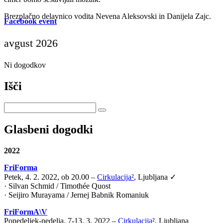
Brezplačno delavnico vodita Nevena Aleksovski in Danijela Zajc.
Facebook event
avgust 2026
Ni dogodkov
Išči
Glasbeni dogodki
2022
FriForma
Petek, 4. 2. 2022, ob 20.00 –
Cirkulacija²
, Ljubljana ✓
· Silvan Schmid / Timothée Quost
· Seijiro Murayama / Jernej Babnik Romaniuk
FriFormA\V
Ponedeljek-nedelja, 7-13. 3. 2022 –
Cirkulacija²
, Ljubljana