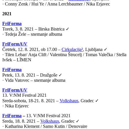
· Conny Zenk / Hui Ye / Anna Lerchbaumer / Nika Erjavec
2021
FriForma
Torek, 3. 8. 2021 – Ilirska Bistrica ✓
· Tedeja Žele – snemanje albuma
FriFormA\V
Četrtek, 12. 8. 2021, ob 17.00 –
Cirkulacija²
, Ljubljana ✓
·
Tilen Lebar
/
Anja Clift
/
Valentina Štrucelj
/
Tomas Valečka
/
Stella
Ivšek – LĪMEN
FriForma
Petek, 13. 8. 2021 – Dražgoše ✓
· Vida Vatovec – snemanje albuma
FriFormA\V
13. V:NM Festival 2021
Sreda-sobota, 18-21. 8. 2021 –
Volkshaus
, Gradec ✓
·
Nika Erjavec
FriForma
–
13. V:NM Festival 2021
Sreda, 18. 8. 2021 –
Volkshaus
, Gradec ✓
· Katharina Klement / Samo Kutin / Denovaire