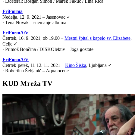
·
Etceteral: Boštjan Simon / Marek Fakuč / Lina Rica
FriForma
Nedelja, 12. 9. 2021 – Jasenovac ✓
· Tena Novak – snemanje albuma
FriFormA\V
Četrtek, 16. 9. 2021, ob 19.00 –
Mestni špital s kapelo sv. Elizabete
,
Celje ✓
·
Primož Bončina / DISKOlektiv – Joga gostote
FriFormA\V
Četrtek-petek, 11-12. 11. 2021 –
Kino Šiska
, Ljubljana ✓
·
Robertina Šebjanič – Aquatocene
KUD Mreža TV