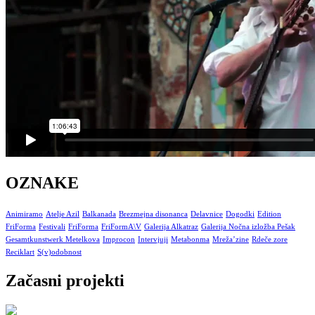
OZNAKE
Animiramo
Atelje Azil
Balkanada
Brezmejna disonanca
Delavnice
Dogodki
Edition
FriForma
Festivali
FriForma
FriFormA\V
Galerija Alkatraz
Galerija Nočna izložba Pešak
Gesamtkunstwerk Metelkova
Improcon
Intervjuji
Metabonma
Mreža’zine
Rdeče zore
Reciklart
S(v)odobnost
Začasni projekti