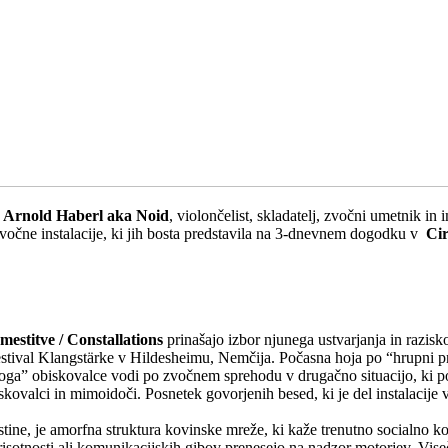
n
Arnold Haberl aka Noid
, violončelist, skladatelj, zvočni umetnik i
vočne instalacije, ki jih bosta predstavila na 3-dnevnem dogodku v
Cir
mestitve / Constallations
prinašajo izbor njunega ustvarjanja in razisko
l festival Klangstärke v Hildesheimu, Nemčija. Počasna hoja po “hrupni p
oga” obiskovalce vodi po zvočnem sprehodu v drugačno situacijo, ki p
skovalci in mimoidoči. Posnetek govorjenih besed, ki je del instalacije 
istine, je amorfna struktura kovinske mreže, ki kaže trenutno socialno kons
risotnosti ali komunikacijskih gibov prenesejo na nadzor motorjev. Vis