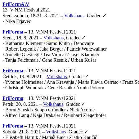
FriFormA\V
13. V:NM Festival 2021
Sreda-sobota, 18-21. 8. 2021 –
Volkshaus
, Gradec ✓
·
Nika Erjavec
FriForma
–
13. V:NM Festival 2021
Sreda, 18. 8. 2021 –
Volkshaus
, Gradec ✓
· Katharina Klement / Samo Kutin / Denovaire
· Robert Lepenik / Jaka Berger / Patrick Wurzwallner
· Annette Giesriegl / Tea Vidmar / Josef Klammer
· Tanja Feichtmair / Cene Resnik / Urban Kušar
FriForma
–
13. V:NM Festival 2021
Četrtek, 19. 8. 2021 –
Volkshaus
, Gradec ✓
· Yvonne Hofmeister / Ana Kravanja / Maria Flavia Cerrato / Franz 
· Christoph Wundrak / Cene Resnik / Armin Pokorn
FriForma
–
13. V:NM Festival 2021
Petek, 20. 8. 2021 –
Volkshaus
, Gradec ✓
· Borut Savski / Seppo Gründler / Nick Acorne
· Alfred Lang / Kaja Draksler / Reinhard Ziegerhofer
FriForma
–
13. V:NM Festival 2021
Sobota, 21. 8. 2021 –
Volkshaus
, Gradec ✓
· Elisabeth Harnik / Matjaž Bajc / Zlatko Kaučič