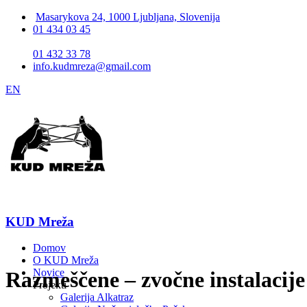
Masarykova 24, 1000 Ljubljana, Slovenija
01 434 03 45
01 432 33 78
info.kudmreza@gmail.com
EN
KUD Mreža
Domov
O KUD Mreža
Novice
Razmeščene – zvočne instalacij
Projekti
Galerija Alkatraz