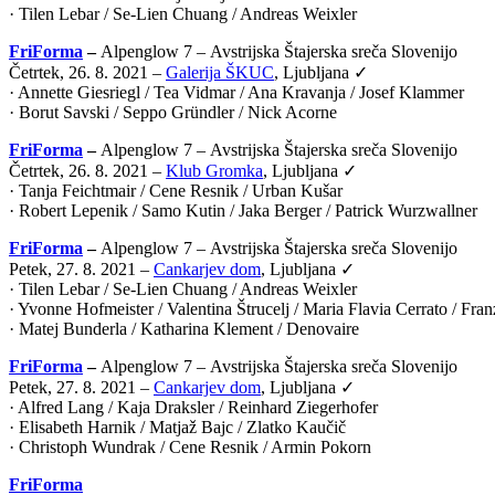
· Tilen Lebar / Se-Lien Chuang / Andreas Weixler
FriForma
–
Alpenglow 7 –
Avstrijska Štajerska sreča Slovenijo
Četrtek, 26. 8. 2021 –
Galerija ŠKUC
, Ljubljana ✓
· Annette Giesriegl / Tea Vidmar / Ana Kravanja / Josef Klammer
· Borut Savski / Seppo Gründler / Nick Acorne
FriForma
–
Alpenglow 7 –
Avstrijska Štajerska sreča Slovenijo
Četrtek, 26. 8. 2021 –
Klub Gromka
, Ljubljana ✓
· Tanja Feichtmair / Cene Resnik / Urban Kušar
· Robert Lepenik / Samo Kutin / Jaka Berger / Patrick Wurzwallner
FriForma
–
Alpenglow 7 –
Avstrijska Štajerska sreča Slovenijo
Petek, 27. 8. 2021 –
Cankarjev dom
, Ljubljana ✓
· Tilen Lebar / Se-Lien Chuang / Andreas Weixler
· Yvonne Hofmeister / Valentina Štrucelj / Maria Flavia Cerrato / Fr
· Matej Bunderla / Katharina Klement / Denovaire
FriForma
–
Alpenglow 7 –
Avstrijska Štajerska sreča Slovenijo
Petek, 27. 8. 2021 –
Cankarjev dom
, Ljubljana ✓
· Alfred Lang / Kaja Draksler / Reinhard Ziegerhofer
· Elisabeth Harnik / Matjaž Bajc / Zlatko Kaučič
· Christoph Wundrak / Cene Resnik / Armin Pokorn
FriForma