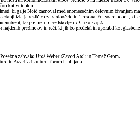
čno kot virtualno.
edmeti, ki ga je Noid zasnoval med enomesečnim delovnim bivanjem maja
anji izid je različica za violončelo in 1 resonančni snare boben, ki je 
n ambient, bo premierno predstavljen v Cirkulaciji2.
r najdenih predmetov in reči, ki jih bo predelal in uporabil kot glasben
. Posebna zahvala: Uroš Weber (Zavod Atol) in Tomaž Grom.
ro in Avstrijski kulturni forum Ljubljana.