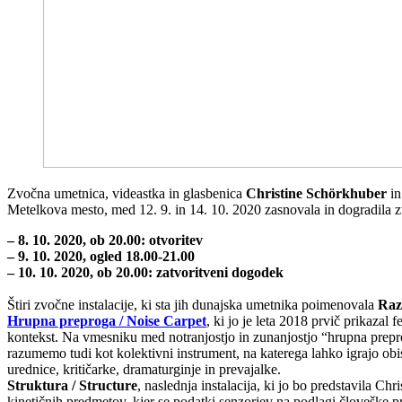
Zvočna umetnica, videastka in glasbenica
Christine Schörkhuber
i
Metelkova mesto, med 12. 9. in 14. 10. 2020 zasnovala in dogradila z
– 8. 10. 2020, ob 20.00: otvoritev
– 9. 10. 2020, ogled 18.00-21.00
– 10. 10. 2020, ob 20.00: zatvoritveni dogodek
Štiri zvočne instalacije, ki sta jih dunajska umetnika poimenovala
Raz
Hrupna preproga / Noise Carpet
, ki jo je leta 2018 prvič prikaza
kontekst. Na vmesniku med notranjostjo in zunanjostjo “hrupna prepr
razumemo tudi kot kolektivni instrument, na katerega lahko igrajo obi
urednice, kritičarke, dramaturginje in prevajalke.
Struktura / Structure
, naslednja instalacija, ki jo bo predstavila Chr
kinetičnih predmetov, kjer se podatki senzorjev na podlagi človeške p