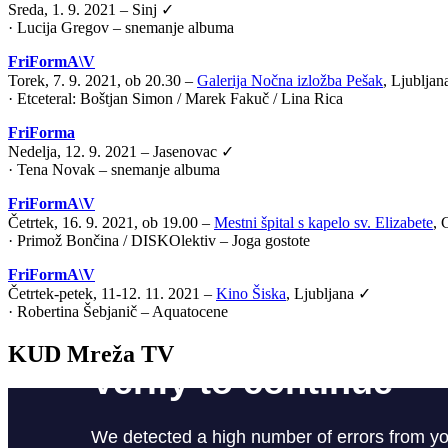
Sreda, 1. 9. 2021 – Sinj ✓
· Lucija Gregov – snemanje albuma
FriFormA\V
Torek, 7. 9. 2021, ob 20.30 –
Galerija Nočna izložba Pešak
, Ljublja
·
Etceteral: Boštjan Simon / Marek Fakuč / Lina Rica
FriForma
Nedelja, 12. 9. 2021 – Jasenovac ✓
· Tena Novak – snemanje albuma
FriFormA\V
Četrtek, 16. 9. 2021, ob 19.00 –
Mestni špital s kapelo sv. Elizabete
, 
·
Primož Bončina / DISKOlektiv – Joga gostote
FriFormA\V
Četrtek-petek, 11-12. 11. 2021 –
Kino Šiska
, Ljubljana ✓
·
Robertina Šebjanič – Aquatocene
KUD Mreža TV