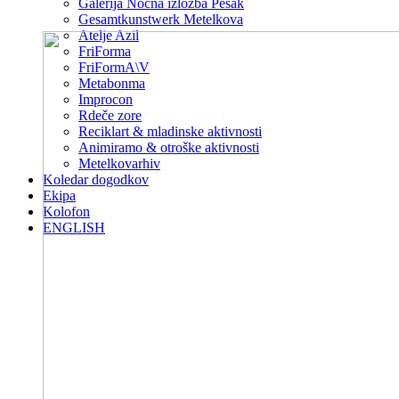
Galerija Nočna izložba Pešak
Gesamtkunstwerk Metelkova
Atelje Azil
FriForma
FriFormA\V
Metabonma
Improcon
Rdeče zore
Reciklart & mladinske aktivnosti
Animiramo & otroške aktivnosti
Metelkovarhiv
Koledar dogodkov
Ekipa
Kolofon
ENGLISH