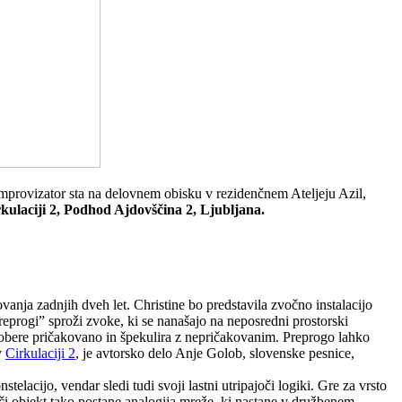
n improvizator sta na delovnem obisku v rezidenčnem Ateljeju Azil,
kulaciji 2, Podhod Ajdovščina 2, Ljubljana.
vanja zadnjih dveh let. Christine bo predstavila zvočno instalacijo
reprogi” sproži zvoke, ki se nanašajo na neposredni prostorski
obere pričakovano in špekulira z nepričakovanim. Preprogo lahko
v
Cirkulaciji 2
, je avtorsko delo Anje Golob, slovenske pesnice,
telacijo, vendar sledi tudi svoji lastni utripajoči logiki. Gre za vrsto
eči objekt tako postane analogija mreže, ki nastane v družbenem