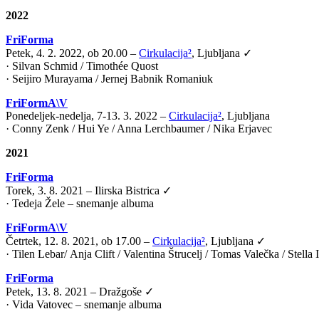
2022
FriForma
Petek, 4. 2. 2022, ob 20.00 –
Cirkulacija²
, Ljubljana ✓
· Silvan Schmid / Timothée Quost
· Seijiro Murayama / Jernej Babnik Romaniuk
FriFormA\V
Ponedeljek-nedelja, 7-13. 3. 2022 –
Cirkulacija²
, Ljubljana
· Conny Zenk / Hui Ye / Anna Lerchbaumer / Nika Erjavec
2021
FriForma
Torek, 3. 8. 2021 – Ilirska Bistrica ✓
· Tedeja Žele – snemanje albuma
FriFormA\V
Četrtek, 12. 8. 2021, ob 17.00 –
Cirkulacija²
, Ljubljana ✓
·
Tilen Lebar
/
Anja Clift
/
Valentina Štrucelj
/
Tomas Valečka
/
Stella
FriForma
Petek, 13. 8. 2021 – Dražgoše ✓
· Vida Vatovec – snemanje albuma