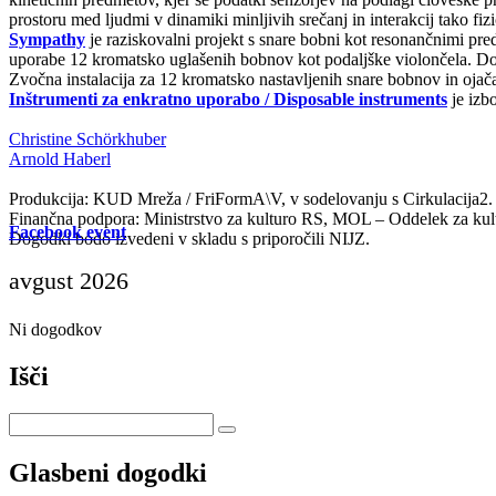
prostoru med ljudmi v dinamiki minljivih srečanj in interakcij tako fizi
Sympathy
je raziskovalni projekt s snare bobni kot resonančnimi pr
uporabe 12 kromatsko uglašenih bobnov kot podaljške violončela. Dosed
Zvočna instalacija za 12 kromatsko nastavljenih snare bobnov in ojača
Inštrumenti za enkratno uporabo / Disposable instruments
je izbo
Christine Schörkhuber
Arnold Haberl
Produkcija: KUD Mreža / FriFormA\V, v sodelovanju s Cirkulacija2
Finančna podpora: Ministrstvo za kulturo RS, MOL – Oddelek za kultu
Facebook event
Dogodki bodo izvedeni v skladu s priporočili NIJZ.
avgust 2026
Ni dogodkov
Išči
Glasbeni dogodki