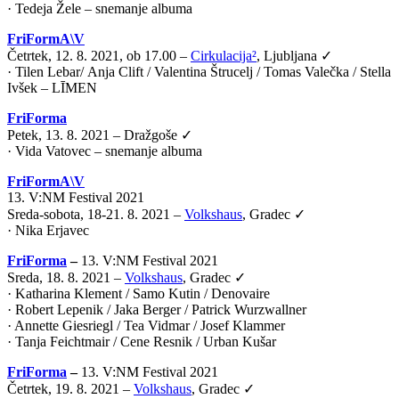
· Tedeja Žele – snemanje albuma
FriFormA\V
Četrtek, 12. 8. 2021, ob 17.00 –
Cirkulacija²
, Ljubljana ✓
·
Tilen Lebar
/
Anja Clift
/
Valentina Štrucelj
/
Tomas Valečka
/
Stella
Ivšek – LĪMEN
FriForma
Petek, 13. 8. 2021 – Dražgoše ✓
· Vida Vatovec – snemanje albuma
FriFormA\V
13. V:NM Festival 2021
Sreda-sobota, 18-21. 8. 2021 –
Volkshaus
, Gradec ✓
·
Nika Erjavec
FriForma
–
13. V:NM Festival 2021
Sreda, 18. 8. 2021 –
Volkshaus
, Gradec ✓
· Katharina Klement / Samo Kutin / Denovaire
· Robert Lepenik / Jaka Berger / Patrick Wurzwallner
· Annette Giesriegl / Tea Vidmar / Josef Klammer
· Tanja Feichtmair / Cene Resnik / Urban Kušar
FriForma
–
13. V:NM Festival 2021
Četrtek, 19. 8. 2021 –
Volkshaus
, Gradec ✓