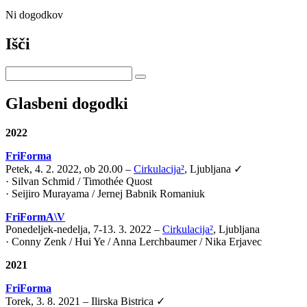
Ni dogodkov
Išči
Glasbeni dogodki
2022
FriForma
Petek, 4. 2. 2022, ob 20.00 –
Cirkulacija²
, Ljubljana ✓
· Silvan Schmid / Timothée Quost
· Seijiro Murayama / Jernej Babnik Romaniuk
FriFormA\V
Ponedeljek-nedelja, 7-13. 3. 2022 –
Cirkulacija²
, Ljubljana
· Conny Zenk / Hui Ye / Anna Lerchbaumer / Nika Erjavec
2021
FriForma
Torek, 3. 8. 2021 – Ilirska Bistrica ✓