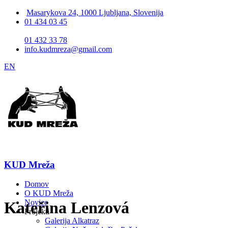
Masarykova 24, 1000 Ljubljana, Slovenija
01 434 03 45
01 432 33 78
info.kudmreza@gmail.com
EN
KUD Mreža
Domov
O KUD Mreža
Novice
Kateřina Lenzová
Projekti
Galerija Alkatraz