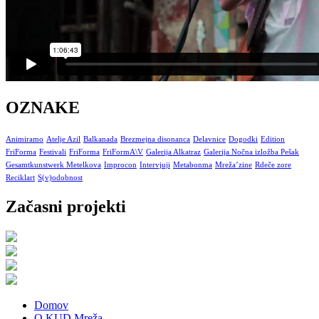
OZNAKE
Animiramo
Atelje Azil
Balkanada
Brezmejna disonanca
Delavnice
Dogodki
Edition
FriForma
Festivali
FriForma
FriFormA\V
Galerija Alkatraz
Galerija Nočna izložba Pešak
Gesamtkunstwerk Metelkova
Improcon
Intervjuji
Metabonma
Mreža’zine
Rdeče zore
Reciklart
S(v)odobnost
Začasni projekti
Domov
O KUD Mreža