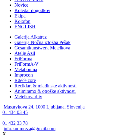
Novice
Koledar dogodkov
Ekipa
Kolofon
ENGLISH
Galerija Alkatraz
Galerija Nočna izložba Pešak
Gesamtkunstwerk Metelkova
Atelje Azil
FriForma
FriFormA\V
Metabonma
Improcon
Rdeče zore
Reciklart & mladinske aktivnosti
Animiramo & otroške aktivnosti
Metelkovarhiv
Masarykova 24, 1000 Ljubljana, Slovenija
01 434 03 45
01 432 33 78
info.kudmreza@gmail.com
X