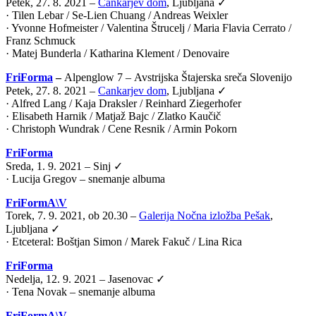
Petek, 27. 8. 2021 –
Cankarjev dom
, Ljubljana ✓
· Tilen Lebar / Se-Lien Chuang / Andreas Weixler
· Yvonne Hofmeister / Valentina Štrucelj / Maria Flavia Cerrato /
Franz Schmuck
· Matej Bunderla / Katharina Klement / Denovaire
FriForma
–
Alpenglow 7 –
Avstrijska Štajerska sreča Slovenijo
Petek, 27. 8. 2021 –
Cankarjev dom
, Ljubljana ✓
· Alfred Lang / Kaja Draksler / Reinhard Ziegerhofer
· Elisabeth Harnik / Matjaž Bajc / Zlatko Kaučič
· Christoph Wundrak / Cene Resnik / Armin Pokorn
FriForma
Sreda, 1. 9. 2021 – Sinj ✓
· Lucija Gregov – snemanje albuma
FriFormA\V
Torek, 7. 9. 2021, ob 20.30 –
Galerija Nočna izložba Pešak
,
Ljubljana ✓
·
Etceteral: Boštjan Simon / Marek Fakuč / Lina Rica
FriForma
Nedelja, 12. 9. 2021 – Jasenovac ✓
· Tena Novak – snemanje albuma
FriFormA\V