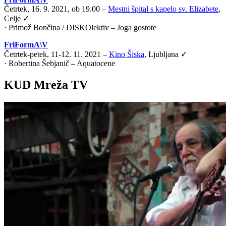
Četrtek, 16. 9. 2021, ob 19.00 –
Mestni špital s kapelo sv. Elizabete
,
Celje ✓
·
Primož Bončina / DISKOlektiv – Joga gostote
FriFormA\V
Četrtek-petek, 11-12. 11. 2021 –
Kino Šiska
, Ljubljana ✓
·
Robertina Šebjanič – Aquatocene
KUD Mreža TV