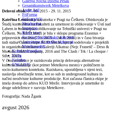
Galerija Nočna izložba Pešak
Gesamtkunstwerk Metelkova
Atelje Azil
Delovni obisk:
07. 09. 2015 - 29. 11. 2015
FriForma
FriFormA\V
Kateřina Lenzová
je kuratorka v Pragi na Češkem. Obiskovala je
Metabonma
Študij kuratorstva na Fakulteti za umetnost in oblikovanje v Ústí nad
Improcon
Labem in industrijsko oblikovanje na Tehniški univerzi v Pragi na
Rdeče zore
Češkem. Na KUD Mreži je bila v sklopu programa Erasmus +
Reciklart & mladinske aktivnosti
pripravnica eno leto (7. 9. 2015 – 24. 8. 2016) in v času bivanja
Animiramo & otroške aktivnosti
tudi stalna članica ekipe KUD Mreže, kjer je sodelovala v projektih
Metelkovarhiv
in organizirala razstave v Galeriji Alkatraz (Nejc Franetič – Deso &
Koledar dogodkov
Mustafa: D&M Company, 2016 and The Clash / Trk / La choque /
Ekipa
Střet, 2017).
Kolofon
V času rezidence je raziskovala princip delovanja alternativne
ENGLISH
kulturne institucije (kot primer Metelkova mesto) v političnem in
socio-kulturnem kontekstu. Raziskava, uporabljena v njeni tezi,
naslavlja obsežnejše teme, kot so sub in underground kultura in
načini neodvisne kulturne produkcije. Kot začasna članica ekipe je
imela dostop do arhiva KUD Mreže. Intervjuvala je umetnike in
druge udeležence v razvoju Metelkove.
Fotografija: Nada Žgank
avgust 2026