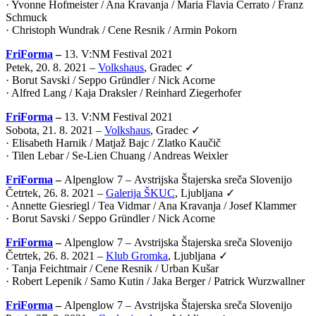
· Yvonne Hofmeister / Ana Kravanja / Maria Flavia Cerrato / Franz
Schmuck
· Christoph Wundrak / Cene Resnik / Armin Pokorn
FriForma
–
13. V:NM Festival 2021
Petek, 20. 8. 2021 –
Volkshaus
, Gradec ✓
· Borut Savski / Seppo Gründler / Nick Acorne
· Alfred Lang / Kaja Draksler / Reinhard Ziegerhofer
FriForma
–
13. V:NM Festival 2021
Sobota, 21. 8. 2021 –
Volkshaus
, Gradec ✓
· Elisabeth Harnik / Matjaž Bajc / Zlatko Kaučič
· Tilen Lebar / Se-Lien Chuang / Andreas Weixler
FriForma
–
Alpenglow 7 –
Avstrijska Štajerska sreča Slovenijo
Četrtek, 26. 8. 2021 –
Galerija ŠKUC
, Ljubljana ✓
· Annette Giesriegl / Tea Vidmar / Ana Kravanja / Josef Klammer
· Borut Savski / Seppo Gründler / Nick Acorne
FriForma
–
Alpenglow 7 –
Avstrijska Štajerska sreča Slovenijo
Četrtek, 26. 8. 2021 –
Klub Gromka
, Ljubljana ✓
· Tanja Feichtmair / Cene Resnik / Urban Kušar
· Robert Lepenik / Samo Kutin / Jaka Berger / Patrick Wurzwallner
FriForma
–
Alpenglow 7 –
Avstrijska Štajerska sreča Slovenijo