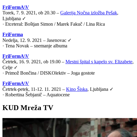
FriFormA\V
Torek, 7. 9. 2021, ob 20.30 –
Galerija Nočna izložba Pešak
,
Ljubljana ✓
·
Etceteral: Boštjan Simon / Marek Fakuč / Lina Rica
FriForma
Nedelja, 12. 9. 2021 – Jasenovac ✓
· Tena Novak – snemanje albuma
FriFormA\V
Četrtek, 16. 9. 2021, ob 19.00 –
Mestni špital s kapelo sv. Elizabete
,
Celje ✓
·
Primož Bončina / DISKOlektiv – Joga gostote
FriFormA\V
Četrtek-petek, 11-12. 11. 2021 –
Kino Šiska
, Ljubljana ✓
·
Robertina Šebjanič – Aquatocene
KUD Mreža TV