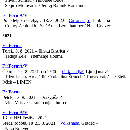
· Silvan Schmid / Timothée Quost
· Seijiro Murayama / Jernej Babnik Romaniuk
FriFormA\V
Ponedeljek-nedelja, 7-13. 3. 2022 –
Cirkulacija²
, Ljubljana
· Conny Zenk / Hui Ye / Anna Lerchbaumer / Nika Erjavec
2021
FriForma
Torek, 3. 8. 2021 – Ilirska Bistrica ✓
· Tedeja Žele – snemanje albuma
FriFormA\V
Četrtek, 12. 8. 2021, ob 17.00 –
Cirkulacija²
, Ljubljana ✓
·
Tilen Lebar
/
Anja Clift
/
Valentina Štrucelj
/
Tomas Valečka
/
Stella
Ivšek – LĪMEN
FriForma
Petek, 13. 8. 2021 – Dražgoše ✓
· Vida Vatovec – snemanje albuma
FriFormA\V
13. V:NM Festival 2021
Sreda-sobota, 18-21. 8. 2021 –
Volkshaus
, Gradec ✓
·
Nika Erjavec