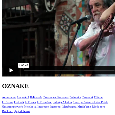
OZNAKE
Animiramo
Atelje Azil
Balkanada
Brezmejna disonanca
Delavnice
Dogodki
Edition
FriForma
Festivali
FriForma
FriFormA\V
Galerija Alkatraz
Galerija Nočna izložba Pešak
Gesamtkunstwerk Metelkova
Improcon
Intervjuji
Metabonma
Mreža’zine
Rdeče zore
Reciklart
S(v)odobnost