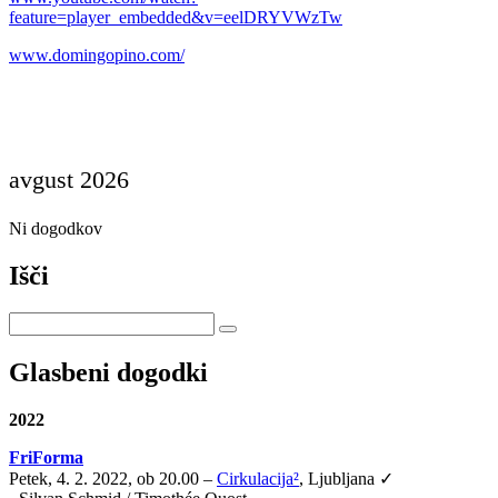
feature=player_embedded&v=eelDRYVWzTw
www.domingopino.com/
avgust 2026
Ni dogodkov
Išči
Glasbeni dogodki
2022
FriForma
Petek, 4. 2. 2022, ob 20.00 –
Cirkulacija²
, Ljubljana ✓