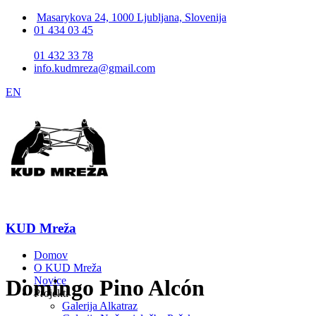
Masarykova 24, 1000 Ljubljana, Slovenija
01 434 03 45
01 432 33 78
info.kudmreza@gmail.com
EN
KUD Mreža
Domov
O KUD Mreža
Novice
Domingo Pino Alcón
Projekti
Galerija Alkatraz