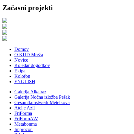
Začasni projekti
Domov
O KUD Mreža
Novice
Koledar dogodkov
Ekipa
Kolofon
ENGLISH
Galerija Alkatraz
Galerija Nočna izložba Pešak
Gesamtkunstwerk Metelkova
Atelje Azil
FriForma
FriFormA\V
Metabonma
Improcon