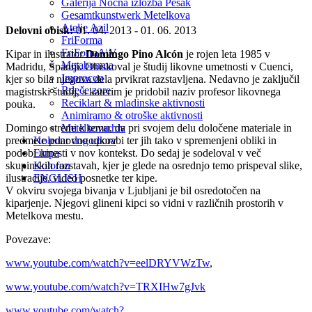
Galerija Nočna izložba Pešak
Gesamtkunstwerk Metelkova
Atelje Azil
Delovni obisk:
01. 04. 2013 - 01. 06. 2013
FriForma
FriFormA\V
Kipar in ilustrator
Domingo Pino Alcón
je rojen leta 1985 v
Metabonma
Madridu, Španiji. Obiskoval je študij likovne umetnosti v Cuenci,
Improcon
kjer so bila njegova dela prvikrat razstavljena. Nedavno je zaključil
Rdeče zore
magistrski študij, s katerim je pridobil naziv profesor likovnega
Reciklart & mladinske aktivnosti
pouka.
Animiramo & otroške aktivnosti
Domingo stremi k temu, da pri svojem delu določene materiale in
Metelkovarhiv
predmete ponovno uporabi ter jih tako v spremenjeni obliki in
Koledar dogodkov
podobi umesti v nov kontekst. Do sedaj je sodeloval v več
Ekipa
skupinskih razstavah, kjer je glede na osrednjo temo prispeval slike,
Kolofon
ilustracije, video posnetke ter kipe.
ENGLISH
V okviru svojega bivanja v Ljubljani je bil osredotočen na
kiparjenje. Njegovi glineni kipci so vidni v različnih prostorih v
Metelkova mestu.
Povezave:
www.youtube.com/watch?v=eelDRYVWzTw
,
www.youtube.com/watch?v=TRXIHw7gJvk
www.youtube.com/watch?