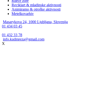
Rdeče zore
Reciklart & mladinske aktivnosti
Animiramo & otroške aktivnosti
Metelkovarhiv
Masarykova 24, 1000 Ljubljana, Slovenija
01 434 03 45
01 432 33 78
info.kudmreza@gmail.com
X