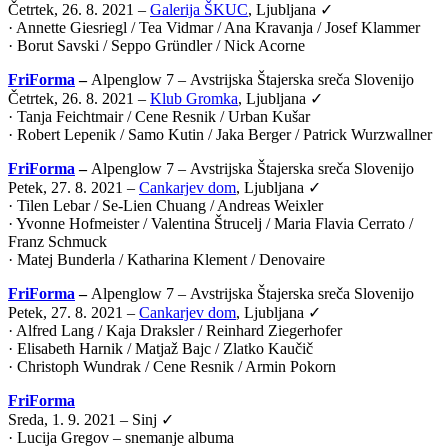
Četrtek, 26. 8. 2021 –
Galerija ŠKUC
, Ljubljana ✓
· Annette Giesriegl / Tea Vidmar / Ana Kravanja / Josef Klammer
· Borut Savski / Seppo Gründler / Nick Acorne
FriForma
–
Alpenglow 7 –
Avstrijska Štajerska sreča Slovenijo
Četrtek, 26. 8. 2021 –
Klub Gromka
, Ljubljana ✓
· Tanja Feichtmair / Cene Resnik / Urban Kušar
· Robert Lepenik / Samo Kutin / Jaka Berger / Patrick Wurzwallner
FriForma
–
Alpenglow 7 –
Avstrijska Štajerska sreča Slovenijo
Petek, 27. 8. 2021 –
Cankarjev dom
, Ljubljana ✓
· Tilen Lebar / Se-Lien Chuang / Andreas Weixler
· Yvonne Hofmeister / Valentina Štrucelj / Maria Flavia Cerrato /
Franz Schmuck
· Matej Bunderla / Katharina Klement / Denovaire
FriForma
–
Alpenglow 7 –
Avstrijska Štajerska sreča Slovenijo
Petek, 27. 8. 2021 –
Cankarjev dom
, Ljubljana ✓
· Alfred Lang / Kaja Draksler / Reinhard Ziegerhofer
· Elisabeth Harnik / Matjaž Bajc / Zlatko Kaučič
· Christoph Wundrak / Cene Resnik / Armin Pokorn
FriForma
Sreda, 1. 9. 2021 – Sinj ✓
· Lucija Gregov – snemanje albuma