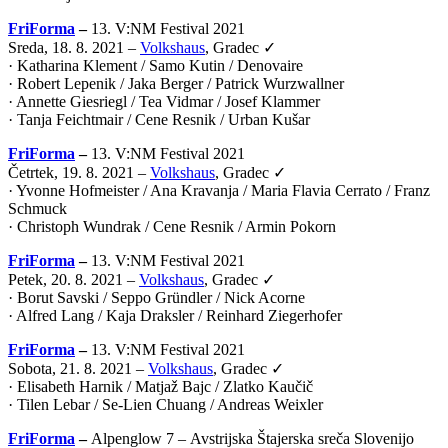
FriForma
–
13. V:NM Festival 2021
Sreda, 18. 8. 2021 –
Volkshaus
, Gradec ✓
· Katharina Klement / Samo Kutin / Denovaire
· Robert Lepenik / Jaka Berger / Patrick Wurzwallner
· Annette Giesriegl / Tea Vidmar / Josef Klammer
· Tanja Feichtmair / Cene Resnik / Urban Kušar
FriForma
–
13. V:NM Festival 2021
Četrtek, 19. 8. 2021 –
Volkshaus
, Gradec ✓
· Yvonne Hofmeister / Ana Kravanja / Maria Flavia Cerrato / Franz
Schmuck
· Christoph Wundrak / Cene Resnik / Armin Pokorn
FriForma
–
13. V:NM Festival 2021
Petek, 20. 8. 2021 –
Volkshaus
, Gradec ✓
· Borut Savski / Seppo Gründler / Nick Acorne
· Alfred Lang / Kaja Draksler / Reinhard Ziegerhofer
FriForma
–
13. V:NM Festival 2021
Sobota, 21. 8. 2021 –
Volkshaus
, Gradec ✓
· Elisabeth Harnik / Matjaž Bajc / Zlatko Kaučič
· Tilen Lebar / Se-Lien Chuang / Andreas Weixler
FriForma
–
Alpenglow 7 –
Avstrijska Štajerska sreča Slovenijo