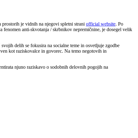
rostorih je vidnih na njegovi spletni strani
official website
. Po
iva fenomen anti-skvotanja / skrbnikov nepremičnine, je dosegel velik
svojih delih se fokusira na socialne teme in osvetljuje zgodbe
tiven kot raziskovalce in govorec. Na temo negotovih in
tirata njuno raziskavo o sodobnih delovnih pogojih na