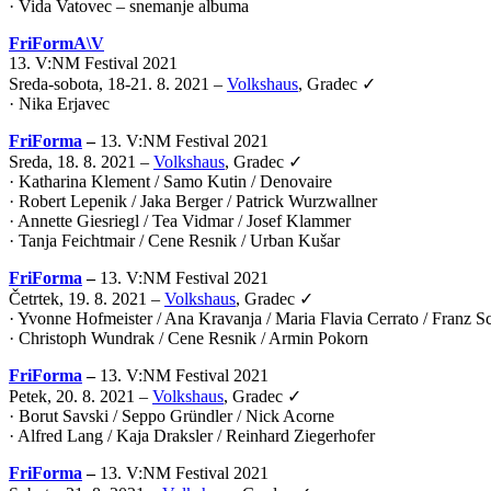
· Vida Vatovec – snemanje albuma
FriFormA\V
13. V:NM Festival 2021
Sreda-sobota, 18-21. 8. 2021 –
Volkshaus
, Gradec ✓
·
Nika Erjavec
FriForma
–
13. V:NM Festival 2021
Sreda, 18. 8. 2021 –
Volkshaus
, Gradec ✓
· Katharina Klement / Samo Kutin / Denovaire
· Robert Lepenik / Jaka Berger / Patrick Wurzwallner
· Annette Giesriegl / Tea Vidmar / Josef Klammer
· Tanja Feichtmair / Cene Resnik / Urban Kušar
FriForma
–
13. V:NM Festival 2021
Četrtek, 19. 8. 2021 –
Volkshaus
, Gradec ✓
· Yvonne Hofmeister / Ana Kravanja / Maria Flavia Cerrato / Franz 
· Christoph Wundrak / Cene Resnik / Armin Pokorn
FriForma
–
13. V:NM Festival 2021
Petek, 20. 8. 2021 –
Volkshaus
, Gradec ✓
· Borut Savski / Seppo Gründler / Nick Acorne
· Alfred Lang / Kaja Draksler / Reinhard Ziegerhofer
FriForma
–
13. V:NM Festival 2021