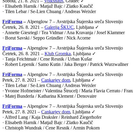
Sobota, 21. 8. 2021 –
Volkshaus
, Gradec ✓
· Elisabeth Harnik / Matjaž Bajc / Zlatko Kaučič
· Tilen Lebar / Se-Lien Chuang / Andreas Weixler
FriForma
–
Alpenglow 7 –
Avstrijska Štajerska sreča Slovenijo
Četrtek, 26. 8. 2021 –
Galerija ŠKUC
, Ljubljana ✓
· Annette Giesriegl / Tea Vidmar / Ana Kravanja / Josef Klammer
· Borut Savski / Seppo Gründler / Nick Acorne
FriForma
–
Alpenglow 7 –
Avstrijska Štajerska sreča Slovenijo
Četrtek, 26. 8. 2021 –
Klub Gromka
, Ljubljana ✓
· Tanja Feichtmair / Cene Resnik / Urban Kušar
· Robert Lepenik / Samo Kutin / Jaka Berger / Patrick Wurzwallner
FriForma
–
Alpenglow 7 –
Avstrijska Štajerska sreča Slovenijo
Petek, 27. 8. 2021 –
Cankarjev dom
, Ljubljana ✓
· Tilen Lebar / Se-Lien Chuang / Andreas Weixler
· Yvonne Hofmeister / Valentina Štrucelj / Maria Flavia Cerrato / Fr
· Matej Bunderla / Katharina Klement / Denovaire
FriForma
–
Alpenglow 7 –
Avstrijska Štajerska sreča Slovenijo
Petek, 27. 8. 2021 –
Cankarjev dom
, Ljubljana ✓
· Alfred Lang / Kaja Draksler / Reinhard Ziegerhofer
· Elisabeth Harnik / Matjaž Bajc / Zlatko Kaučič
· Christoph Wundrak / Cene Resnik / Armin Pokorn