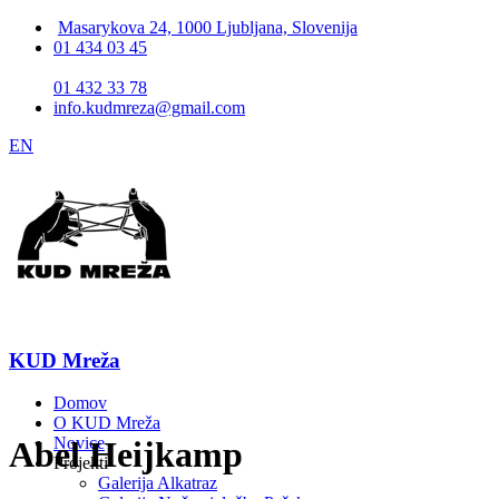
Masarykova 24, 1000 Ljubljana, Slovenija
01 434 03 45
01 432 33 78
info.kudmreza@gmail.com
EN
KUD Mreža
Domov
O KUD Mreža
Novice
Abel Heijkamp
Projekti
Galerija Alkatraz