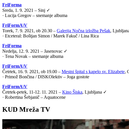
FriForma
Sreda, 1. 9. 2021 – Sinj ✓
· Lucija Gregov – snemanje albuma
FriFormA\V
Torek, 7. 9. 2021, ob 20.30 –
Galerija Nočna izložba Pešak
, Ljublja
·
Etceteral: Boštjan Simon / Marek Fakuč / Lina Rica
FriForma
Nedelja, 12. 9. 2021 – Jasenovac ✓
· Tena Novak – snemanje albuma
FriFormA\V
Četrtek, 16. 9. 2021, ob 19.00 –
Mestni špital s kapelo sv. Elizabete
, 
·
Primož Bončina / DISKOlektiv – Joga gostote
FriFormA\V
Četrtek-petek, 11-12. 11. 2021 –
Kino Šiska
, Ljubljana ✓
·
Robertina Šebjanič – Aquatocene
KUD Mreža TV