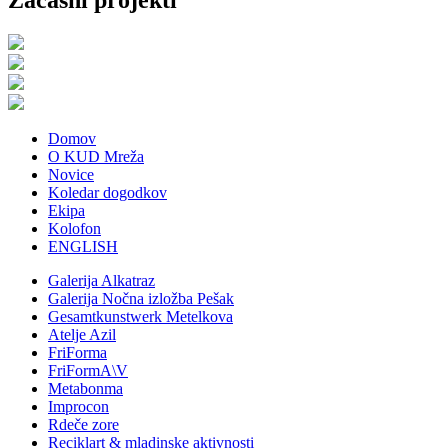
Domov
O KUD Mreža
Novice
Koledar dogodkov
Ekipa
Kolofon
ENGLISH
Galerija Alkatraz
Galerija Nočna izložba Pešak
Gesamtkunstwerk Metelkova
Atelje Azil
FriForma
FriFormA\V
Metabonma
Improcon
Rdeče zore
Reciklart & mladinske aktivnosti