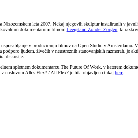
Nizozemskem leta 2007. Nekaj njegovih skulptur instaliranih v javnih p
aziskovalnim dokumentarnim filmom
Leegstand Zonder Zorgen
, ki razkr
no usposabljanje v produciranju filmov na Open Studiu v Amsterdamu. V 
lja podporo ljudem, živečih v neustreznih stanovanjskih razmerah, je ak
ra diskusije.
-delnem spletnem dokumentarcu The Future Of Work, v katerem dokumen
z naslovom Alles Flex? / All Flex? je bila objavljena tukaj
here
.