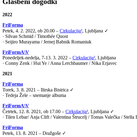
Glasbeni dogodki
2022
FriForma
Petek, 4. 2. 2022, ob 20.00 –
Cirkulacija²
, Ljubljana ✓
· Silvan Schmid / Timothée Quost
· Seijiro Murayama / Jernej Babnik Romaniuk
FriFormA\V
Ponedeljek-nedelja, 7-13. 3. 2022 –
Cirkulacija²
, Ljubljana
· Conny Zenk / Hui Ye / Anna Lerchbaumer / Nika Erjavec
2021
FriForma
Torek, 3. 8. 2021 – Ilirska Bistrica ✓
· Tedeja Žele – snemanje albuma
FriFormA\V
Četrtek, 12. 8. 2021, ob 17.00 –
Cirkulacija²
, Ljubljana ✓
·
Tilen Lebar
/
Anja Clift
/
Valentina Štrucelj
/
Tomas Valečka
/
Stella
FriForma
Petek, 13. 8. 2021 – Dražgoše ✓