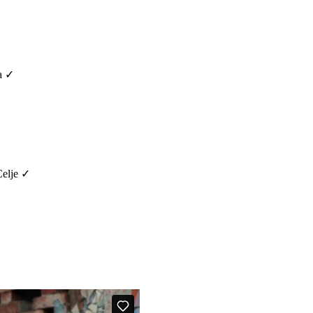
na ✓
Celje ✓