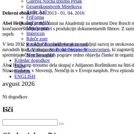
Galerija Nočna izložba Pešak
Gesamtkunstwerk Metelkova
Atelje Azil
Delovni obisk:
01. 04. 2013 - 01. 04. 2016
FriForma
FriFormA\V
Abel Heijkamp
je diplomiral na Akademiji za umetnost Den Bosch na 
Metabonma
končanem študiju je pričel s produkcijo dokumentarnih filmov. Z r
Improcon
uspeh.
Rdeče zore
V letu 2012 je zaključil izobraževanje za nadaljnji razvoj in strokov
Reciklart & mladinske aktivnosti
navadnih ljudi. V skupnosti
Bond Precaire Woonvormen
, ki zagotav
Animiramo & otroške aktivnosti
spreminjajočih se bivanjskih pogojev redno objavlja članke in organizi
Metelkovarhiv
Koledar dogodkov
Abel Heijkamp trenutno dela skupaj z Julijanom Borštnikom na štiri
Ekipa
Nizozemskem, v Sloveniji, Nemčiji in v Evropi nasploh. Prva epizoda 
Kolofon
ENGLISH
avgust 2026
Ni dogodkov
Išči