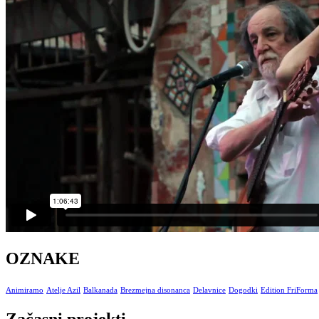
OZNAKE
Animiramo
Atelje Azil
Balkanada
Brezmejna disonanca
Delavnice
Dogodki
Edition FriForma
Začasni projekti