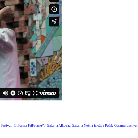
Festivali
FriForma
FriFormA\V
Galerija Alkatraz
Galerija Nočna izložba Pešak
Gesamtkunstwer